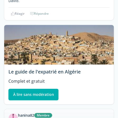
David.
Réagir
Répondre
Le guide de l'expatrié en Algérie
Complet et gratuit
À lire sans modération
hanina82
Membre