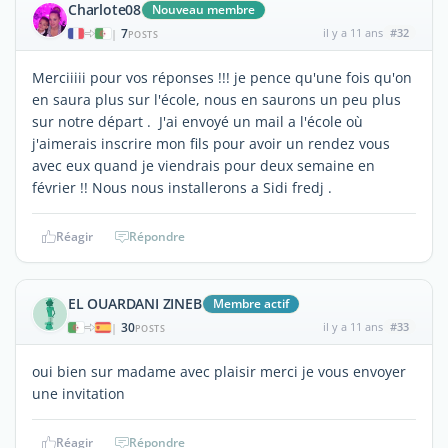
Charlote08
Nouveau membre
7
il y a 11 ans
#32
|
POSTS
Merciiiii pour vos réponses !!! je pence qu'une fois qu'on
en saura plus sur l'école, nous en saurons un peu plus
sur notre départ . J'ai envoyé un mail a l'école où
j'aimerais inscrire mon fils pour avoir un rendez vous
avec eux quand je viendrais pour deux semaine en
février !! Nous nous installerons a Sidi fredj .
Réagir
Répondre
EL OUARDANI ZINEB
Membre actif
30
il y a 11 ans
#33
|
POSTS
oui bien sur madame avec plaisir merci je vous envoyer
une invitation
Réagir
Répondre