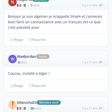
N
1
il y a 11 ans
#5
|
POSTS
Bonjour je suis algérien je m'appelle Sihem et j'aimerais
bien faire un connaissance avec un français est-ce que
c'est possible pour
Réagir
Répondre
Waeljordan
Invité
W
0
il y a 11 ans
#6
POSTS
Coucou, installé à Alger !
Réagir
Répondre
biboucha33
Membre actif
38
il y a 11 ans
#7
|
POSTS