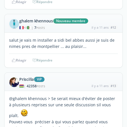
Réagir
Répondre
ghalem khennous
Nouveau membre
7
il y a 11 ans
#12
|
POSTS
salut je vais m installer a sidi bel abbes aussi je suis de
nimes pres de montpellier ... au plaisir...
Réagir
Répondre
Priscilla
ViP
42358
il y a 11 ans
#13
|
POSTS
@ghalem khennous > Se serait mieux d'éviter de poster
à plusieurs reprises sur une seule discussion sil vous
plaît.
Pouvez-vous préciser à qui vous parlez quand vous