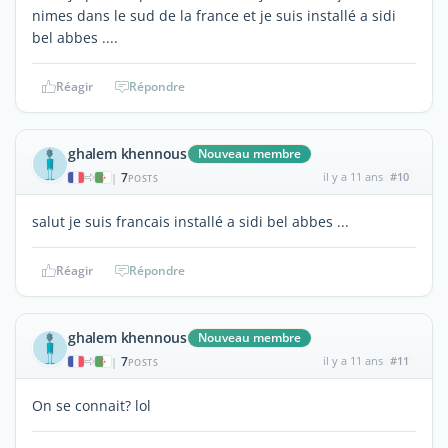
nimes dans le sud de la france et je suis installé a sidi
bel abbes ....
Réagir
Répondre
ghalem khennous
Nouveau membre
7
il y a 11 ans
#10
|
POSTS
salut je suis francais installé a sidi bel abbes ...
Réagir
Répondre
ghalem khennous
Nouveau membre
7
il y a 11 ans
#11
|
POSTS
On se connait? lol