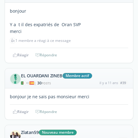
bonjour
Y a t il des expatriés de Oran SVP
merci
👍
1 membre a réagi à ce message
Réagir
Répondre
EL OUARDANI ZINEB
Membre actif
30
il y a 11 ans
#39
|
POSTS
bonjour je ne sais pas monsieur merci
Réagir
Répondre
Zlatan59
Nouveau membre