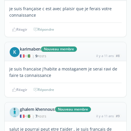
je suis française c est avec plaisir que je ferais votre
connaissance
Réagir
Répondre
karimaben
Nouveau membre
K
9
il y a 11 ans
#8
|
POSTS
je suis francaise j'habite a mostaganem je serai ravi de
faire ta connaissance
Réagir
Répondre
ghalem khennous
Nouveau membre
7
il y a 11 ans
#9
|
POSTS
salut je pourrai peut etre t'aider , je suis français de