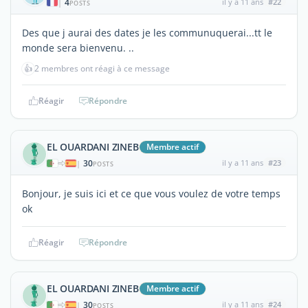
4
il y a 11 ans
#22
|
POSTS
Des que j aurai des dates je les communuquerai...tt le
monde sera bienvenu. ..
👍
2 membres ont réagi à ce message
Réagir
Répondre
EL OUARDANI ZINEB
Membre actif
30
il y a 11 ans
#23
|
POSTS
Bonjour, je suis ici et ce que vous voulez de votre temps
ok
Réagir
Répondre
EL OUARDANI ZINEB
Membre actif
30
il y a 11 ans
#24
|
POSTS