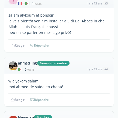
1
il y a 13 ans
#3
|
POSTS
salam alykoum et bonsoir ,
je vais bientôt venir m installer à Sidi Bel Abbes in cha
Allah je suis Française aussi.
peu on se parler en message privé?
Réagir
Répondre
ahmed_ing
Nouveau membre
5
il y a 13 ans
#4
|
POSTS
w alyekom salam
moi ahmed de saida en chanté
Réagir
Répondre
Négus sa
Membre