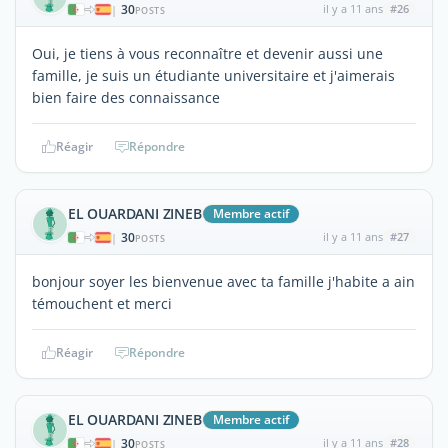
30
il y a 11 ans
#26
|
POSTS
Oui, je tiens à vous reconnaître et devenir aussi une
famille, je suis un étudiante universitaire et j'aimerais
bien faire des connaissance
Réagir
Répondre
EL OUARDANI ZINEB
Membre actif
30
il y a 11 ans
#27
|
POSTS
bonjour soyer les bienvenue avec ta famille j'habite a ain
témouchent et merci
Réagir
Répondre
EL OUARDANI ZINEB
Membre actif
30
il y a 11 ans
#28
|
POSTS