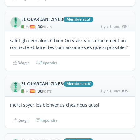
EL OUARDANI ZINEB
Membre actif
30
il y a 11 ans
#34
|
POSTS
salut ghalem alors C bien Où vivez-vous exactement on
connecté et faire des connaissances es que si possible ?
Réagir
Répondre
EL OUARDANI ZINEB
Membre actif
30
il y a 11 ans
#35
|
POSTS
merci soyer les bienvenus chez nous aussi
Réagir
Répondre