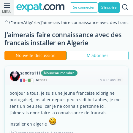
Se connecter
S'inscrire
MENU
/
/
/
J'aimerais faire connaissance avec des francais
Forum
Algérie
J'aimerais faire connaissance avec des
francais installer en Algerie
Nouvelle discussion
M'abonner
sandra111
Nouveau membre
6
il y a 13 ans
#1
|
POSTS
bonjour a tous, je suis une jeune francaise (d'origine
portugaise), installer depuis peu a sidi bel abbes, je me
sens un peu seul car je ne connais personne ici,
j'aimerais donc faire la connaissance de francais
installer en algerie
👍
3 membres ont réagi à ce message