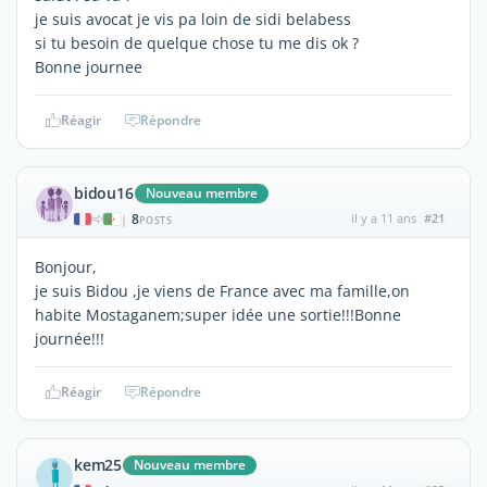
je suis avocat je vis pa loin de sidi belabess
si tu besoin de quelque chose tu me dis ok ?
Bonne journee
Réagir
Répondre
bidou16
Nouveau membre
8
il y a 11 ans
#21
|
POSTS
Bonjour,
je suis Bidou ,je viens de France avec ma famille,on
habite Mostaganem;super idée une sortie!!!Bonne
journée!!!
Réagir
Répondre
kem25
Nouveau membre