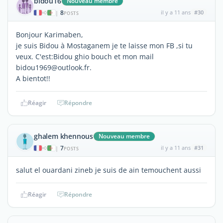
bidou16
Nouveau membre
8
il y a 11 ans
#30
|
POSTS
Bonjour Karimaben,
je suis Bidou à Mostaganem je te laisse mon FB ,si tu
veux. C'est:Bidou ghio bouch et mon mail
bidou1969@outlook.fr.
A bientot!!
Réagir
Répondre
ghalem khennous
Nouveau membre
7
il y a 11 ans
#31
|
POSTS
salut el ouardani zineb je suis de ain temouchent aussi
Réagir
Répondre