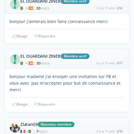
EL OUARDANI ZINEB
Membre actif
30
il y a 11 ans
#36
|
POSTS
bonjour j'aimerais bien faire connaissance merci
Réagir
Répondre
EL OUARDANI ZINEB
Membre actif
30
il y a 11 ans
#37
|
POSTS
bonjour madame j'ai envoyer une invitation sur FB et
vous avez pas m'accepter pour but de connaissance et
merci
Réagir
Répondre
Zlatan59
Nouveau membre
7
il y a 11 ans
#38
|
POSTS