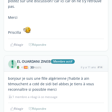
postez sur une discussion? car ici car on ne s'y retrouve
pas.
Merci
Priscilla
Réagir
Répondre
EL OUARDANI ZINEB
Membre actif
30
il y a 11 ans
#14
|
POSTS
bonjour je suis une fille algérienne j'habite à ain
témouchent a coté de sidi bel abbes Je tiens à vous
reconnaître si possible merci
👍
1 membre a réagi à ce message
Réagir
Répondre