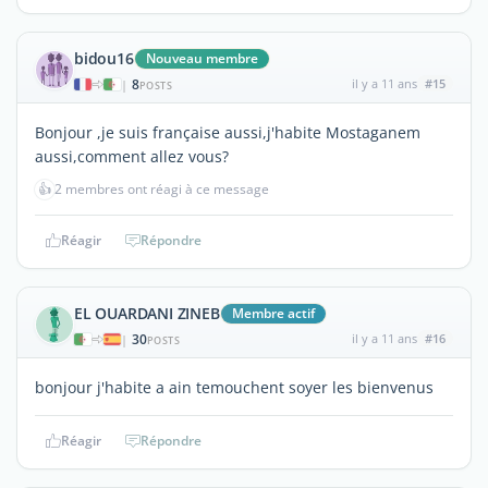
bidou16
Nouveau membre
8
il y a 11 ans
#15
|
POSTS
Bonjour ,je suis française aussi,j'habite Mostaganem
aussi,comment allez vous?
👍
2 membres ont réagi à ce message
Réagir
Répondre
EL OUARDANI ZINEB
Membre actif
30
il y a 11 ans
#16
|
POSTS
bonjour j'habite a ain temouchent soyer les bienvenus
Réagir
Répondre