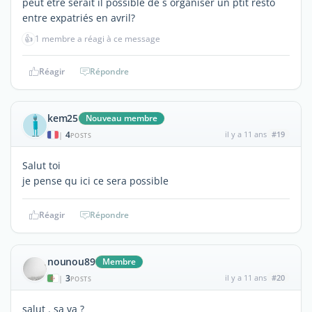
peut être serait il possible de s organiser un ptit resto
entre expatriés en avril?
👍
1 membre a réagi à ce message
Réagir
Répondre
kem25
Nouveau membre
4
il y a 11 ans
#19
|
POSTS
Salut toi
je pense qu ici ce sera possible
Réagir
Répondre
nounou89
Membre
3
il y a 11 ans
#20
|
POSTS
salut . sa va ?