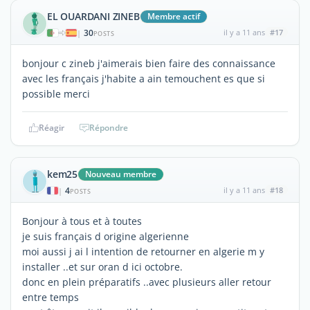
EL OUARDANI ZINEB
Membre actif
30
il y a 11 ans
#17
|
POSTS
bonjour c zineb j'aimerais bien faire des connaissance
avec les français j'habite a ain temouchent es que si
possible merci
Réagir
Répondre
kem25
Nouveau membre
4
il y a 11 ans
#18
|
POSTS
Bonjour à tous et à toutes
je suis français d origine algerienne
moi aussi j ai l intention de retourner en algerie m y
installer ..et sur oran d ici octobre.
donc en plein préparatifs ..avec plusieurs aller retour
entre temps