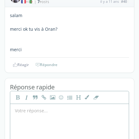
7
il y a 11 ans
#40
|
POSTS
salam
merci ok tu vis à Oran?
merci
Réagir
Répondre
Réponse rapide