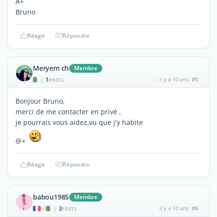
A+
Bruno
Réagir
Répondre
Meryem ch
Membre
1
il y a 10 ans
#5
|
POSTS
Bonjour Bruno,
merci de me contacter en privé ,
je pourrais vous aidez,vu que j'y habite
@+
Réagir
Répondre
babou1985
Membre
3
il y a 10 ans
#6
|
POSTS