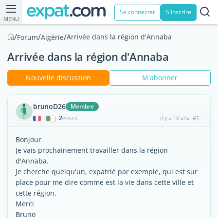
Se connecter
S'inscrire
MENU
/
/
/
Arrivée dans la région d'Annaba
Forum
Algérie
Arrivée dans la région d'Annaba
Nouvelle discussion
M'abonner
brunoD26
Membre
2
il y a 10 ans
#1
|
POSTS
Bonjour
Je vais prochainement travailler dans la région
d'Annaba.
Je cherche quelqu'un, expatrié par exemple, qui est sur
place pour me dire comme est la vie dans cette ville et
cette région.
Merci
Bruno