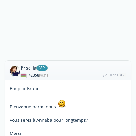
Priscilla
ViP
42358
il y a 10 ans
#2
|
POSTS
Bonjour Bruno,
Bienvenue parmi nous
Vous serez à Annaba pour longtemps?
Merci,