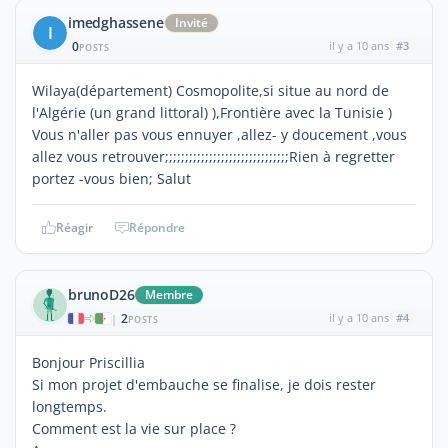
imedghassene
Invité
I
0
il y a 10 ans
#3
POSTS
Wilaya(département) Cosmopolite,si situe au nord de
l'Algérie (un grand littoral) ),Frontière avec la Tunisie )
Vous n'aller pas vous ennuyer ,allez- y doucement ,vous
allez vous retrouver;;;;;;;;;;;;;;;;;;;;;;;;;;;;;;;Rien à regretter
portez -vous bien; Salut
Réagir
Répondre
brunoD26
Membre
2
il y a 10 ans
#4
|
POSTS
Bonjour Priscillia
Si mon projet d'embauche se finalise, je dois rester
longtemps.
Comment est la vie sur place ?