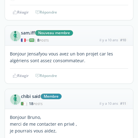
Réagir
Répondre
sam.iff
Nouveau membre
8
il y a 10 ans
#10
|
POSTS
Bonjour Jensafyou vous avez un bon projet car les
algériens sont assez consommateur.
Réagir
Répondre
chibi said
Membre
18
il y a 10 ans
#11
|
POSTS
Bonjour Bruno,
merci de me contacter en privé ,
je pourrais vous aidez,