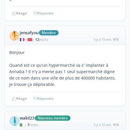
Réagir
Répondre
Jensafyou
Membre
12
il y a 10 ans
#15
|
POSTS
Bonjour
Quand est ce qu'un hypermarché va s' implanter à
Annaba ? Il n'y a meme pas 1 seul supermarché digne
de ce nom dans une ville de plus de 400000 habitants.
Je trouve ça déplorable.
Réagir
Répondre
walid23
Nouveau membre
7
il y a 10 ans
#16
|
POSTS