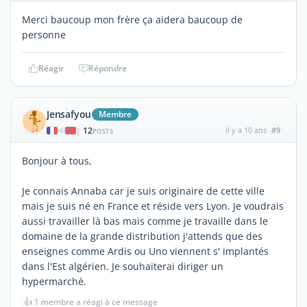
Merci baucoup mon frère ça aidera baucoup de
personne
Réagir
Répondre
Jensafyou
Membre
12
il y a 10 ans
#9
|
POSTS
Bonjour à tous,
Je connais Annaba car je suis originaire de cette ville
mais je suis né en France et réside vers Lyon. Je voudrais
aussi travailler là bas mais comme je travaille dans le
domaine de la grande distribution j'attends que des
enseignes comme Ardis ou Uno viennent s' implantés
dans l'Est algérien. Je souhaiterai diriger un
hypermarché.
👍
1 membre a réagi à ce message