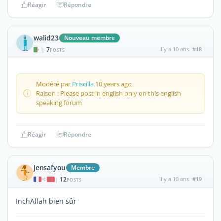
Réagir
Répondre
walid23
Nouveau membre
7
il y a 10 ans
#18
|
POSTS
Modéré par
Priscilla
10 years ago
Raison : Please post in english only on this english
speaking forum
Réagir
Répondre
Jensafyou
Membre
12
il y a 10 ans
#19
|
POSTS
InchAllah bien sûr