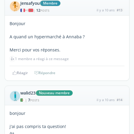
Jensafyou
Membre
12
il y a 10 ans
#13
|
POSTS
Bonjour
A quand un hypermarché à Annaba ?
Merci pour vos réponses.
👍
1 membre a réagi à ce message
Réagir
Répondre
walid23
Nouveau membre
7
il y a 10 ans
#14
|
POSTS
bonjour
j'ai pas compris ta question!
a+