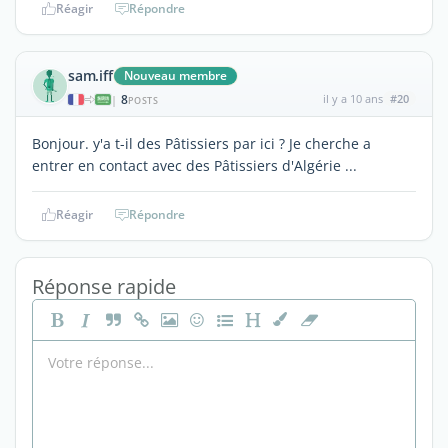
Réagir
Répondre
sam.iff
Nouveau membre
8
il y a 10 ans
#20
|
POSTS
Bonjour. y'a t-il des Pâtissiers par ici ? Je cherche a
entrer en contact avec des Pâtissiers d'Algérie ...
Réagir
Répondre
Réponse rapide