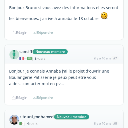
Bonjour Bruno si vous avez des informations elles seront
les bienvenues, j'arrive à annaba le 18 octobre
Réagir
Répondre
sam.iff
Nouveau membre
8
il y a 10 ans
#7
|
POSTS
Bonjour je connais Annaba j'ai le projet d'ouvrir une
Boulangerie Patisserie je peux peut être vous
aider...contacter moi en pv...
Réagir
Répondre
zitouni_mohamed
Nouveau membre
4
il y a 10 ans
#8
|
POSTS