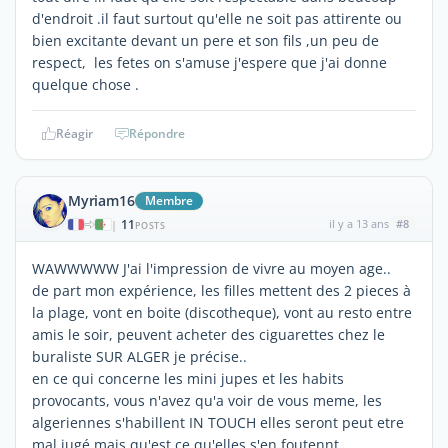
d'endroit .il faut surtout qu'elle ne soit pas attirente ou
bien excitante devant un pere et son fils ,un peu de
respect, les fetes on s'amuse j'espere que j'ai donne
quelque chose .
Réagir
Répondre
Myriam16
Membre
11
il y a 13 ans
#8
|
POSTS
WAWWWWW J'ai l'impression de vivre au moyen age..
de part mon expérience, les filles mettent des 2 pieces à
la plage, vont en boite (discotheque), vont au resto entre
amis le soir, peuvent acheter des ciguarettes chez le
buraliste SUR ALGER je précise..
en ce qui concerne les mini jupes et les habits
provocants, vous n'avez qu'a voir de vous meme, les
algeriennes s'habillent IN TOUCH elles seront peut etre
mal jugé mais qu'est ce qu'elles s'en foutennt..