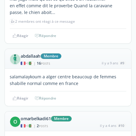
en effet comme dit le proverbe Quand la caravane
passe, le chien aboit...
👍
2 membres ont réagi à ce message
Réagir
Répondre
abdallaah
Membre
16
il y a 9 ans
#9
|
POSTS
salamalaykoum a alger centre beaucoup de femmes
shabille normal comme en france
Réagir
Répondre
omarbelkadi61
Membre
O
2
il y a 4 ans
#10
|
POSTS