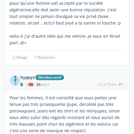
pour qu'une femme soit accepté par la société
algérienne,elle doit avoir une bonne réputation c'est
tout simple! ne jamais divulgué sa vie privé (Sexe,
relation, alcool ...ect).il faut joué a la sainte ni touche :p
voila si j'ai d'autre idée qui me vienne ,je vous en ferait
part ,@+
Réagir
Répondre
hyppyz
Membre actif
26
il y a 15 ans
#5
|
POSTS
Pour les femmes, il est conseillé que vous portez une
tenue pas trés provoquante (jupe, décoloté pas trés
porovoquant, jean) exit les shirt et les minijupes, sinon
vous allez subir des regards insistant et vous aurait de
très mauvais point chez les algériens et les voisins car
c'est une sorte de manque de respect.