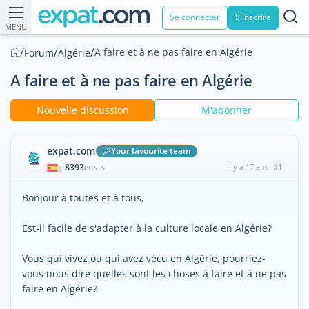
Se connecter
S'inscrire
MENU
/
/
/
A faire et à ne pas faire en Algérie
Forum
Algérie
A faire et à ne pas faire en Algérie
Nouvelle discussion
M'abonner
expat.com
Your favourite team
8393
il y a 17 ans
#1
|
POSTS
Bonjour à toutes et à tous,
Est-il facile de s'adapter à la culture locale en Algérie?
Vous qui vivez ou qui avez vécu en Algérie, pourriez-
vous nous dire quelles sont les choses à faire et à ne pas
faire en Algérie?