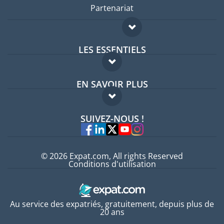
Partenariat
LES ESSENTIELS
Forum expatriés
EN SAVOIR PLUS
Guides pays
FAQ
Offres d'emploi
SUIVEZ-NOUS !
Experts
© 2026 Expat.com, All rights Reserved
Conditions d'utilisation
Au service des expatriés, gratuitement, depuis plus de
20 ans