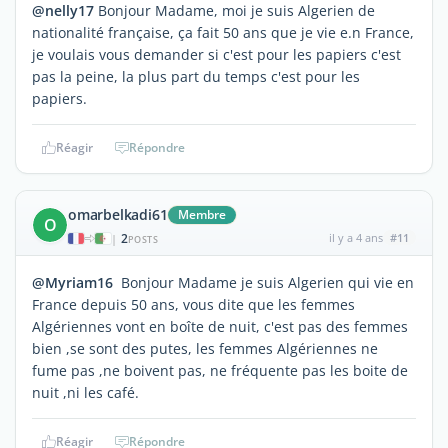
@nelly17
Bonjour Madame, moi je suis Algerien de
nationalité française, ça fait 50 ans que je vie e.n France,
je voulais vous demander si c'est pour les papiers c'est
pas la peine, la plus part du temps c'est pour les
papiers.
Réagir
Répondre
omarbelkadi61
Membre
O
2
il y a 4 ans
#11
|
POSTS
@Myriam16
Bonjour Madame je suis Algerien qui vie en
France depuis 50 ans, vous dite que les femmes
Algériennes vont en boîte de nuit, c'est pas des femmes
bien ,se sont des putes, les femmes Algériennes ne
fume pas ,ne boivent pas, ne fréquente pas les boite de
nuit ,ni les café.
Réagir
Répondre