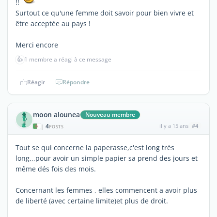
!!
Surtout ce qu'une femme doit savoir pour bien vivre et
être acceptée au pays !
Merci encore
👍
1 membre a réagi à ce message
Réagir
Répondre
moon alounea
Nouveau membre
4
il y a 15 ans
#4
|
POSTS
Tout se qui concerne la paperasse,c'est long très
long,,,pour avoir un simple papier sa prend des jours et
même dés fois des mois.
Concernant les femmes , elles commencent a avoir plus
de liberté (avec certaine limite)et plus de droit.