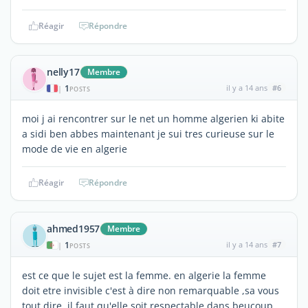
Réagir
Répondre
nelly17
Membre
1
il y a 14 ans
#6
|
POSTS
moi j ai rencontrer sur le net un homme algerien ki abite
a sidi ben abbes maintenant je sui tres curieuse sur le
mode de vie en algerie
Réagir
Répondre
ahmed1957
Membre
1
il y a 14 ans
#7
|
POSTS
est ce que le sujet est la femme. en algerie la femme
doit etre invisible c'est à dire non remarquable ,sa vous
tout dire .il faut qu'elle soit respectable dans beucoup