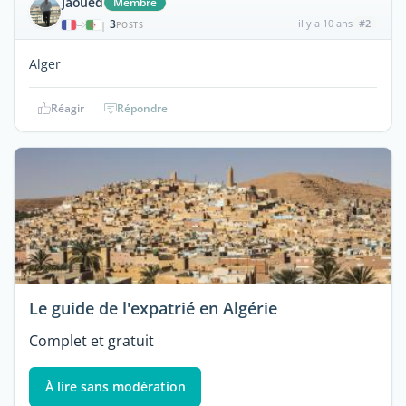
Jaoued
Membre
3
il y a 10 ans
#2
|
POSTS
Alger
Réagir
Répondre
Le guide de l'expatrié en Algérie
Complet et gratuit
À lire sans modération