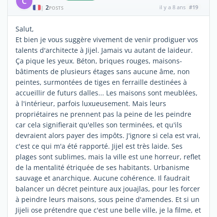
C
2
il y a 8 ans
#19
|
POSTS
Salut,
Et bien je vous suggère vivement de venir prodiguer vos
talents d'architecte à Jijel. Jamais vu autant de laideur.
Ça pique les yeux. Béton, briques rouges, maisons-
bâtiments de plusieurs étages sans aucune âme, non
peintes, surmontées de tiges en ferraille destinées à
accueillir de futurs dalles... Les maisons sont meublées,
à l'intérieur, parfois luxueusement. Mais leurs
propriétaires ne prennent pas la peine de les peindre
car cela signifierait qu'elles son terminées, et qu'ils
devraient alors payer des impôts. J'ignore si cela est vrai,
c'est ce qui m'a été rapporté. Jijel est très laide. Ses
plages sont sublimes, mais la ville est une horreur, reflet
de la mentalité étriquée de ses habitants. Urbanisme
sauvage et anarchique. Aucune cohérence. Il faudrait
balancer un décret peinture aux jouajlas, pour les forcer
à peindre leurs maisons, sous peine d'amendes. Et si un
Jijeli ose prétendre que c'est une belle ville, je la filme, et