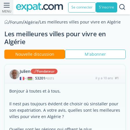
Se connecter
S'inscrire
MENU
/
/
/
Les meilleures villes pour vivre en Algérie
Forum
Algérie
Les meilleures villes pour vivre en
Algérie
Nouvelle discussion
M'abonner
Julien
Fondateur
53201
il y a 10 ans
#1
|
POSTS
Bonjour à toutes et à tous,
Il nest pas toujours évident de choisir où sinstaller pour
son expatriation. A votre avis, quelles sont les meilleures
villes pour vivre en Algérie ?
Quelles sont les régions qui offrent le plus