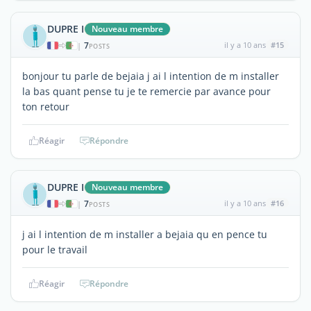
DUPRE I
Nouveau membre
7
il y a 10 ans
#15
|
POSTS
bonjour tu parle de bejaia j ai l intention de m installer
la bas quant pense tu je te remercie par avance pour
ton retour
Réagir
Répondre
DUPRE I
Nouveau membre
7
il y a 10 ans
#16
|
POSTS
j ai l intention de m installer a bejaia qu en pence tu
pour le travail
Réagir
Répondre