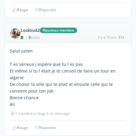
Réagir
Répondre
Loulou42
Nouveau membre
5
il y a 10 ans
#12
|
POSTS
Salut julien
T es sérieux j espère que tu l es pas
Et même si tu l était je te conseil de faire un tour en
algerie
De choisir la ville qui te plait et ensuite celle qui te
convient pour ton job
Bonne chance
Ali
👍
1 membre a réagi à ce message
Réagir
Répondre