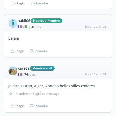
Réagir
Répondre
nabil06
Nouveau membre
4
il y a 10 ans
#5
|
POSTS
Bejaia
Réagir
Répondre
kays69
Membre actif
74
il y a 10 ans
#6
|
POSTS
Je dirais Oran, Alger, Annaba belles villes cotières
👍
1 membre a réagi à ce message
Réagir
Répondre