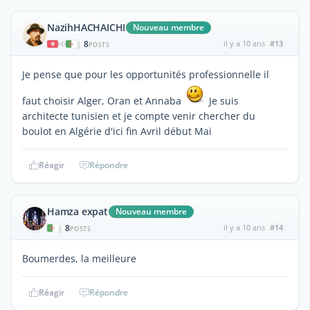
NazihHACHAICHI
Nouveau membre
8
il y a 10 ans
#13
|
POSTS
Je pense que pour les opportunités professionnelle il
faut choisir Alger, Oran et Annaba
Je suis
architecte tunisien et je compte venir chercher du
boulot en Algérie d'ici fin Avril début Mai
Réagir
Répondre
Hamza expat
Nouveau membre
8
il y a 10 ans
#14
|
POSTS
Boumerdes, la meilleure
Réagir
Répondre