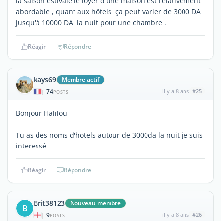
la saison estivale le loyer d'une maison est relativement
abordable , quant aux hôtels ça peut varier de 3000 DA
jusqu'à 10000 DA la nuit pour une chambre .
Réagir
Répondre
kays69
Membre actif
74
il y a 8 ans
#25
|
POSTS
Bonjour Halilou
Tu as des noms d'hotels autour de 3000da la nuit je suis
interessé
Réagir
Répondre
Brit38123
Nouveau membre
B
9
il y a 8 ans
#26
|
POSTS