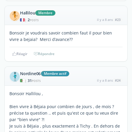
Hallilou
Membre
2
il y a 8 ans
#23
|
POSTS
Bonsoir je voudrais savoir combien faut il pour bien
vivre a bejaia? Merci d’avance??
Réagir
Répondre
Nordine06
Membre actif
31
il y a 8 ans
#24
|
POSTS
Bonsoir Hallilou ,
Bien vivre à Béjaia pour combien de jours , de mois ?
précise ta question .. et puis qu'est ce que tu veux dire
par "bien vivre" ?!
Je suis à Béjaia , plus exactement à Tichy . En dehors de