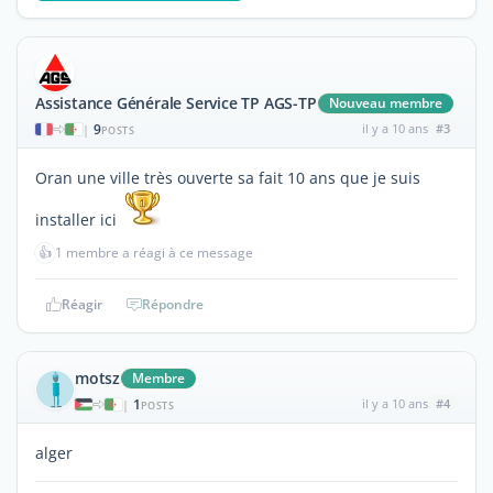
Assistance Générale Service TP AGS-TP
Nouveau membre
9
il y a 10 ans
#3
|
POSTS
Oran une ville très ouverte sa fait 10 ans que je suis
installer ici
👍
1 membre a réagi à ce message
Réagir
Répondre
motsz
Membre
1
il y a 10 ans
#4
|
POSTS
alger