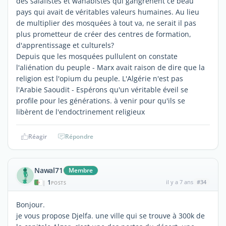
des salafistes et wahabistes qui gangrenent ce beau
pays qui avait de véritables valeurs humaines. Au lieu
de multiplier des mosquées à tout va, ne serait il pas
plus prometteur de créer des centres de formation,
d'apprentissage et culturels?
Depuis que les mosquées pullulent on constate
l'aliénation du peuple - Marx avait raison de dire que la
religion est l'opium du peuple. L'Algérie n'est pas
l'Arabie Saoudit - Espérons qu'un véritable éveil se
profile pour les générations. à venir pour qu'ils se
libèrent de l'endoctrinement religieux
Réagir
Répondre
Nawal71
Membre
1
il y a 7 ans
#34
|
POSTS
Bonjour.
je vous propose Djelfa. une ville qui se trouve à 300k de