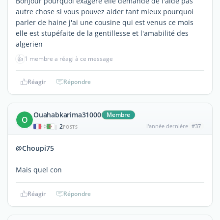
Bonjour pourquoi exagéré elle demande de l'aide pas
autre chose si vous pouvez aider tant mieux pourquoi
parler de haine j'ai une cousine qui est venus ce mois
elle est stupéfaite de la gentillesse et l'amabilité des
algerien
👍
1 membre a réagi à ce message
Réagir
Répondre
Ouahabkarima31000
Membre
O
2
l'année dernière
#37
|
POSTS
@Choupi75
Mais quel con
Réagir
Répondre