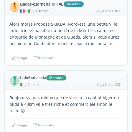
Bader-ezamene KIHAL
Membre
10
il y a 8 ans
#21
|
POSTS
Alors moi je Propose SKIKDA (Nord-est) une petite Ville
Industrielle, paisible au bord de la Mer très calme est
entourée de Montagne et de Oueds, alors si vous aurez
besoin d'un Guide alors n'hésiter pas à me contacté
Réagir
Répondre
Lakehal assia
Membre
1
il y a 8 ans
#22
|
POSTS
Bonjour y'a pas mieux que de vivre à la capital Alger ou
blida à 40km ville très riche et commerciale sinon le
reste 😕
Réagir
Répondre