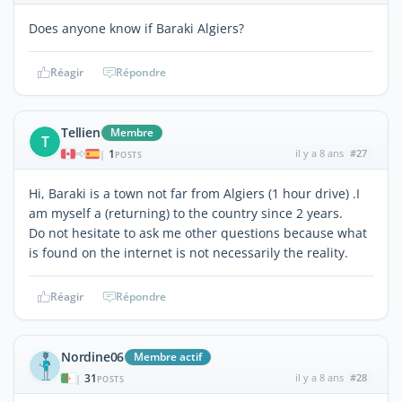
Does anyone know if Baraki Algiers?
Réagir
Répondre
Tellien
Membre
T
1
il y a 8 ans
#27
|
POSTS
Hi, Baraki is a town not far from Algiers (1 hour drive) .I
am myself a (returning) to the country since 2 years.
Do not hesitate to ask me other questions because what
is found on the internet is not necessarily the reality.
Réagir
Répondre
Nordine06
Membre actif
31
il y a 8 ans
#28
|
POSTS