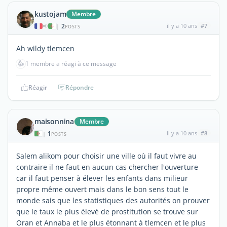
kustojam
Membre
2
il y a 10 ans
#7
|
POSTS
Ah wildy tlemcen
👍
1 membre a réagi à ce message
Réagir
Répondre
maisonnina
Membre
1
il y a 10 ans
#8
|
POSTS
Salem alikom pour choisir une ville où il faut vivre au
contraire il ne faut en aucun cas chercher l'ouverture
car il faut penser à élever les enfants dans milieur
propre même ouvert mais dans le bon sens tout le
monde sais que les statistiques des autorités on prouver
que le taux le plus élevé de prostitution se trouve sur
Oran et Annaba et le plus étonnant à tlemcen et le plus