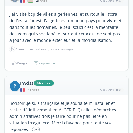
4
il y a 7 ans
#30
|
POSTS
j'ai visité bcp de villes algeriennes, et surtout le littoral
de l'est à l'ouest. l'algerie est un beau pays pour vivre et
dans tout les domaines, le seul souci c'est la mentalité
des gens qui vivre labà, et surtout ceux qui ne sont pas
à jour avec le monde exterieur et la mondialisation.
👍
2 membres ont réagi à ce message
Réagir
Répondre
Pweiss
Membre
P
1
il y a 7 ans
#31
|
POSTS
Bonsoir ,je suis française et je souhaite m'installer et
rester définitivement en ALGÉRIE. Quelles démarches
administratives dois je faire pour ne pas être en
situation irrégulière. Merci d'avance pour toute vos
réponses :😐😘