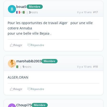
boua5
Membre
B
3
il y a 10 ans
#17
|
POSTS
Pour les opportunites de travail Alger pour une ville
cotiere Annaba
pour une belle ville Bejaia .
Réagir
Répondre
marohabib2003
Membre
1
il y a 10 ans
#18
|
POSTS
ALGER,ORAN
Réagir
Répondre
Choupi75
Membre