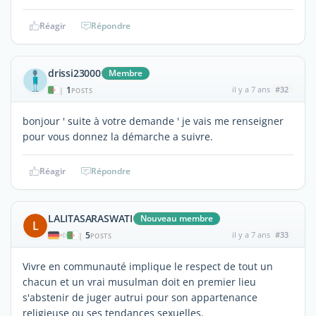
Réagir
Répondre
drissi23000
Membre
1
il y a 7 ans
#32
|
POSTS
bonjour ' suite à votre demande ' je vais me renseigner
pour vous donnez la démarche a suivre.
Réagir
Répondre
LALITASARASWATI
Nouveau membre
L
5
il y a 7 ans
#33
|
POSTS
Vivre en communauté implique le respect de tout un
chacun et un vrai musulman doit en premier lieu
s'abstenir de juger autrui pour son appartenance
religieuse ou ses tendances sexuelles.