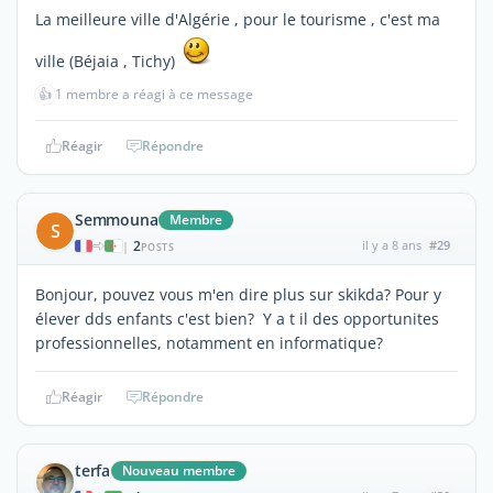
La meilleure ville d'Algérie , pour le tourisme , c'est ma
ville (Béjaia , Tichy)
👍
1 membre a réagi à ce message
Réagir
Répondre
Semmouna
Membre
S
2
il y a 8 ans
#29
|
POSTS
Bonjour, pouvez vous m'en dire plus sur skikda? Pour y
élever dds enfants c'est bien? Y a t il des opportunites
professionnelles, notamment en informatique?
Réagir
Répondre
terfa
Nouveau membre