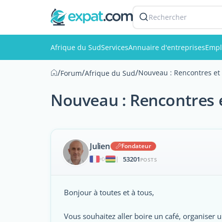
Rechercher
Afrique du Sud
Services
Annuaire d'entreprises
Empl
/
/
/
Nouveau : Rencontres et
Forum
Afrique du Sud
Nouveau : Rencontres 
Julien
Fondateur
53201
|
POSTS
Bonjour à toutes et à tous,
Vous souhaitez aller boire un café, organiser u