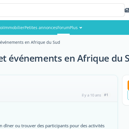
oi
Immobilier
Petites annonces
Forum
Plus
Événements
 événements en Afrique du Sud
Membres
et événements en Afrique du 
Photos
#1
il y a 10 ans
n dîner ou trouver des participants pour des activités