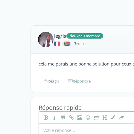
legris
Nouveau membre
7
|
POSTS
cela me parais une bonne solution pour ceux qui
Réagir
Répondre
Réponse rapide