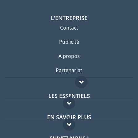
L'ENTREPRISE
Contact
Publicité
A propos
Partenariat
LES ESSENTIELS
Forum expatriés
EN SAVOIR PLUS
Guides pays
FAQ
Offres d'emploi