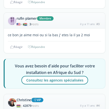
Réagir
Répondre
rufin plamer
Membre
3
il y a 11 ans
#3
|
POSTS
ce bon je aime moi ou si la bas j' etes la il ya 2 moi
Réagir
Répondre
Vous avez besoin d'aide pour faciliter votre
installation en Afrique du Sud ?
Consultez les agences spécialisées
Christine
ViP
42879
il y a 11 ans
#4
|
POSTS