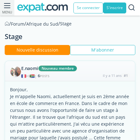
Se connecter
S'inscrire
MENU
/
/
/
Stage
Forum
Afrique du Sud
Stage
Nouvelle discussion
M'abonner
E.naomi
Nouveau membre
6
il y a 11 ans
#1
|
POSTS
Bonjour,
Je m'appelle Naomi, actuellement je suis en 2ème année
en école de commerce en France. Dans le cadre de mon
cursus nous avons l'opportunité de faire un stage à
l'étranger. Il se trouve que l'afrique du sud est un pays
qui m'attire particulièrement. J'ai vécu une expérience
un peu particulière avec une agence d'organisation de
mariage pour laquelle j'avais postulé ... Cette femme