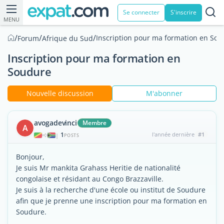
Se connecter
S'inscrire
MENU
/
/
/
Inscription pour ma formation en So
Forum
Afrique du Sud
Inscription pour ma formation en
Soudure
Nouvelle discussion
M'abonner
avogadevinci
Membre
A
1
l'année dernière
#1
|
POSTS
Bonjour,
Je suis Mr mankita Grahass Heritie de nationalité
congolaise et résidant au Congo Brazzaville.
Je suis à la recherche d'une école ou institut de Soudure
afin que je prenne une inscription pour ma formation en
Soudure.