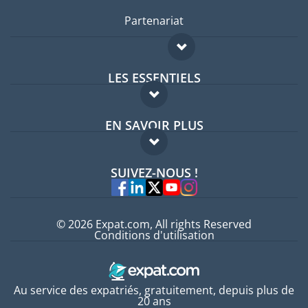
Partenariat
LES ESSENTIELS
Forum expatriés
EN SAVOIR PLUS
Guides pays
FAQ
Offres d'emploi
SUIVEZ-NOUS !
Experts
© 2026 Expat.com, All rights Reserved
Conditions d'utilisation
Au service des expatriés, gratuitement, depuis plus de
20 ans