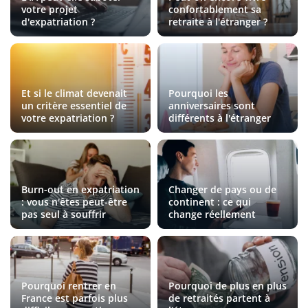
votre projet
confortablement sa
d'expatriation ?
retraite à l'étranger ?
Et si le climat devenait
Pourquoi les
un critère essentiel de
anniversaires sont
votre expatriation ?
différents à l'étranger
Burn-out en expatriation
Changer de pays ou de
: vous n'êtes peut-être
continent : ce qui
pas seul à souffrir
change réellement
Pourquoi rentrer en
Pourquoi de plus en plus
France est parfois plus
de retraités partent à