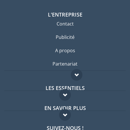
L'ENTREPRISE
Contact
Publicité
A propos
Partenariat
LES ESSENTIELS
Forum expatriés
EN SAVOIR PLUS
Guides pays
FAQ
Offres d'emploi
SUIVEZ-NOUS !