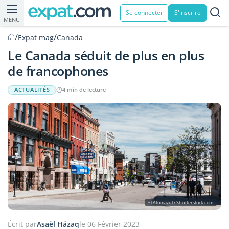
Se connecter
S'inscrire
MENU
/
/
Expat mag
Canada
Le Canada séduit de plus en plus
de francophones
ACTUALITÉS
4 min de lecture
© Atomazul / Shutterstock.com
Écrit par
Asaël Häzaq
le 06 Février 2023