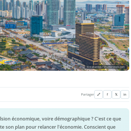
© trabantos / Shutterstock.com
Partager
🔗
f
𝕏
in
pulsion économique, voire démographique ? C'est ce que
e son plan pour relancer l'économie. Conscient que