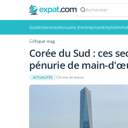
Rechercher
Guides
Services
Annuaire d'entreprises
Emploi
Immob
/
Expat mag
Corée du Sud : ces se
pénurie de main-d'œ
ACTUALITÉS
5 min de lecture