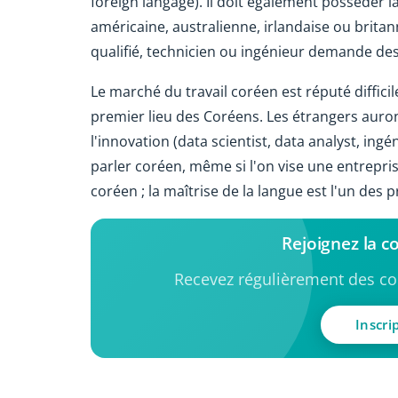
foreign langage). Il doit également posséder l
américaine, australienne, irlandaise ou brita
qualifié, technicien ou ingénieur demande des 
Le marché du travail coréen est réputé diffici
premier lieu des Coréens. Les étrangers auront
l'innovation (data scientist, data analyst, in
parler coréen, même si l'on vise une entrepri
coréen ; la maîtrise de la langue est l'un des 
Rejoignez la 
Recevez régulièrement des con
Inscri