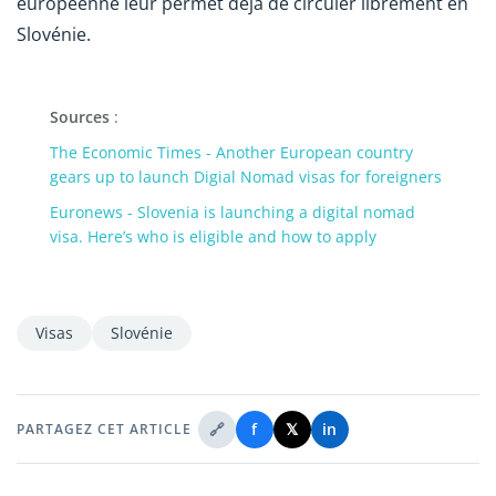
européenne leur permet déjà de circuler librement en
Slovénie.
Sources
:
The Economic Times - Another European country
gears up to launch Digial Nomad visas for foreigners
Euronews - Slovenia is launching a digital nomad
visa. Here’s who is eligible and how to apply
Visas
Slovénie
🔗
f
𝕏
in
PARTAGEZ CET ARTICLE