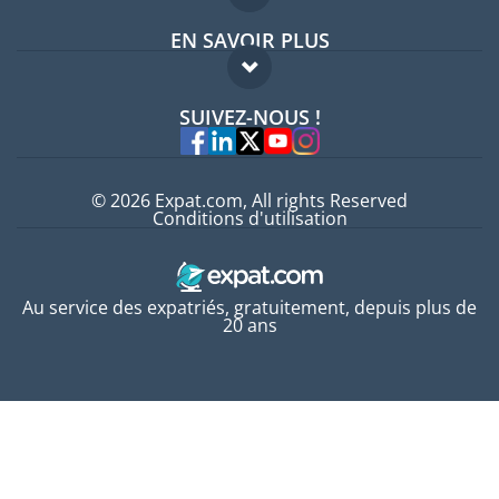
EN SAVOIR PLUS
Guides pays
FAQ
Offres d'emploi
SUIVEZ-NOUS !
Experts
© 2026 Expat.com, All rights Reserved
Conditions d'utilisation
Au service des expatriés, gratuitement, depuis plus de
20 ans