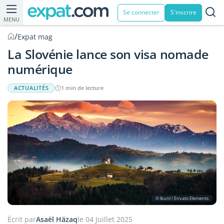
Se connecter
S'inscrire
MENU
/
Expat mag
La Slovénie lance son visa nomade
numérique
ACTUALITÉS
1 min de lecture
© lkunl / Envato Elements
Écrit par
Asaël Häzaq
le 04 Juillet 2025