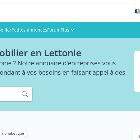
bilier
Petites annonces
Forum
Plus
Événements
obilier en Lettonie
Membres
nie ? Notre annuaire d'entreprises vous
ondant à vos besoins en faisant appel à des
Photos
 alphabétique