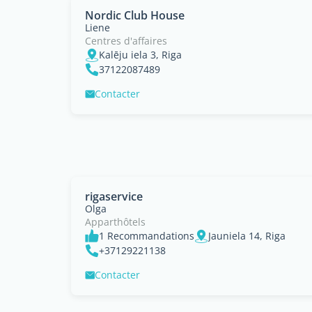
Nordic Club House
Liene
Centres d'affaires
Kalēju iela 3, Riga
37122087489
Contacter
rigaservice
Olga
Apparthôtels
1 Recommandations
Jauniela 14, Riga
+37129221138
Contacter