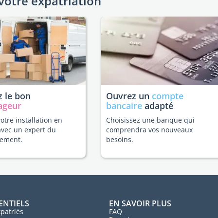
votre expatriation
 le bon
Ouvrez un
compte
ageur
bancaire
adapté
votre installation en
Choisissez une banque qui
avec un expert du
comprendra vos nouveaux
ement.
besoins.
ENTIELS
EN SAVOIR PLUS
patriés
FAQ