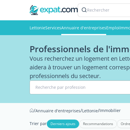
Rechercher
Lettonie
Services
Annuaire d'entreprises
Emploi
Immo
Professionnels de l'imm
Vous recherchez un logement en Letto
aidera à trouver un logement corresp
professionnels du secteur.
Recherche par profession
/
/
/
Immobilier
Annuaire d'entreprises
Lettonie
Trier par
Derniers ajouts
Recommandations
Ordre