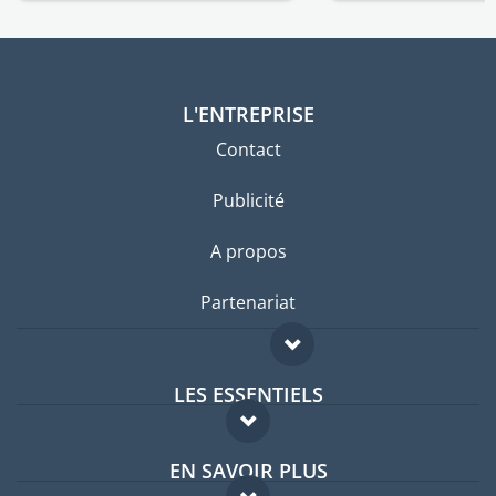
L'ENTREPRISE
Contact
Publicité
A propos
Partenariat
LES ESSENTIELS
Forum expatriés
EN SAVOIR PLUS
Guides pays