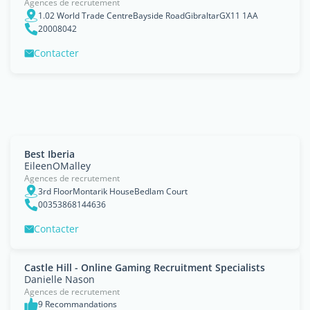
Agences de recrutement
1.02 World Trade CentreBayside RoadGibraltarGX11 1AA
20008042
Contacter
Best Iberia
EileenOMalley
Agences de recrutement
3rd FloorMontarik HouseBedlam Court
00353868144636
Contacter
Castle Hill - Online Gaming Recruitment Specialists
Danielle Nason
Agences de recrutement
9 Recommandations