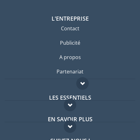
L'ENTREPRISE
Contact
Publicité
A propos
Partenariat
LES ESSENTIELS
Forum expatriés
EN SAVOIR PLUS
Guides pays
FAQ
Offres d'emploi