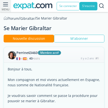
Se connecter
S'inscrire
MENU
/
/
/
Se Marier Gibraltar
Forum
Gibraltar
Se Marier Gibraltar
Nouvelle discussion
M'abonner
Perrine63460
Membre actif
40
il y a 2 ans
#1
|
POSTS
Bonjour à tous,
Mon compagnon et moi vivons actuellement en Espagne,
nous somme de Nationalité française.
Je voudrais savoir comment se passe la procédure pour
pouvoir se marier à Gibraltar.