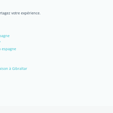
artagez votre expérience.
spagne
?
en espagne
son à Gibraltar