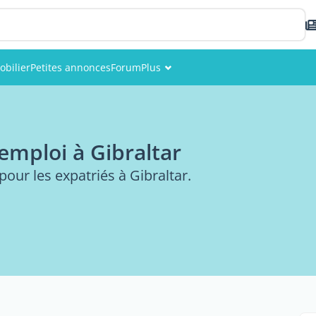
bilier
Petites annonces
Forum
Plus
Événements
Membres
emploi à Gibraltar
Photos
our les expatriés à Gibraltar.