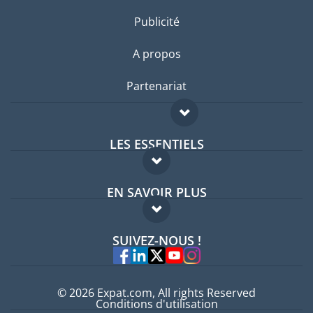
Publicité
A propos
Partenariat
LES ESSENTIELS
Forum expatriés
EN SAVOIR PLUS
Guides pays
FAQ
Offres d'emploi
SUIVEZ-NOUS !
Experts
© 2026 Expat.com, All rights Reserved
Conditions d'utilisation