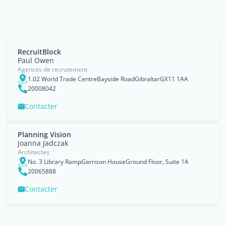
RecruitBlock
Paul Owen
Agences de recrutement
1.02 World Trade CentreBayside RoadGibraltarGX11 1AA
20008042
Contacter
Planning Vision
Joanna Jadczak
Architectes
No. 3 Library RampGarrison HouseGround Floor, Suite 1A
20065888
Contacter