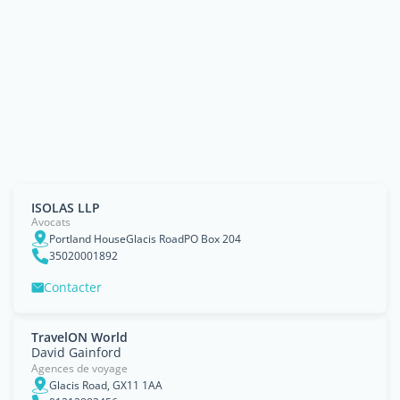
ISOLAS LLP
Avocats
Portland HouseGlacis RoadPO Box 204
35020001892
Contacter
TravelON World
David Gainford
Agences de voyage
Glacis Road, GX11 1AA