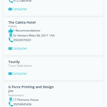
01212883456
Contacter
The Caleta Hotel
Hôtels
1 Recommandations
Sir Herbert Miles Rd, GX11 1AA
35020076501
Contacter
Tourily
Tours-Opérateurs
Contacter
G Force Printing and Design
Jim
Imprimeurs
17 Filomena House
35054045436