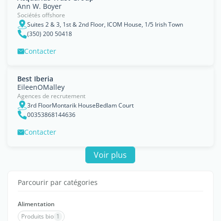
Ann W. Boyer
Sociétés offshore
Suites 2 & 3, 1st & 2nd Floor, ICOM House, 1/5 Irish Town
(350) 200 50418
Contacter
Best Iberia
EileenOMalley
Agences de recrutement
3rd FloorMontarik HouseBedlam Court
00353868144636
Contacter
Voir plus
Parcourir par catégories
Alimentation
Produits bio
1