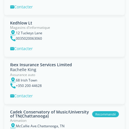
Contacter
Kedhlow Lt
Magasins d'informatique
12 Tuckeys Lane
0035020063060
Contacter
Ibex Insurance Services Limited
Rachelle King
Assurance auto
68 Irish Town
+350 200 44628
Contacter
Cadek Conservatory of Music/University
Recommandé
of TN(Chattanooga)
Animation
McCallie Ave.Chattanooga, TN