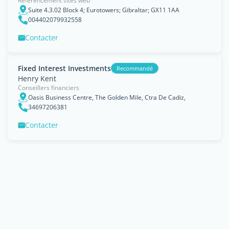
Référencement sites web
Suite 4.3.02 Block 4; Eurotowers; Gibraltar; GX11 1AA
004402079932558
Contacter
Fixed Interest Investments
Recommandé
Henry Kent
Conseillers financiers
Oasis Business Centre, The Golden Mile, Ctra De Cadiz,
34697206381
Contacter