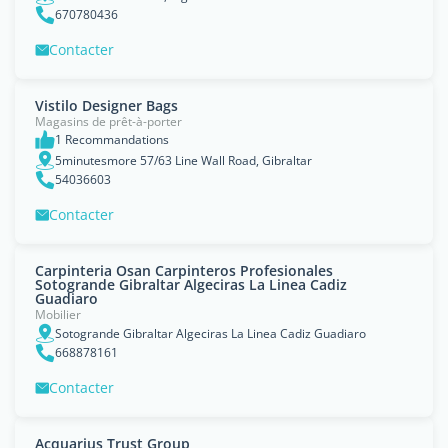
670780436
Contacter
Vistilo Designer Bags
Magasins de prêt-à-porter
1 Recommandations
5minutesmore 57/63 Line Wall Road, Gibraltar
54036603
Contacter
Carpinteria Osan Carpinteros Profesionales
Sotogrande Gibraltar Algeciras La Linea Cadiz
Guadiaro
Mobilier
Sotogrande Gibraltar Algeciras La Linea Cadiz Guadiaro
668878161
Contacter
Acquarius Trust Group