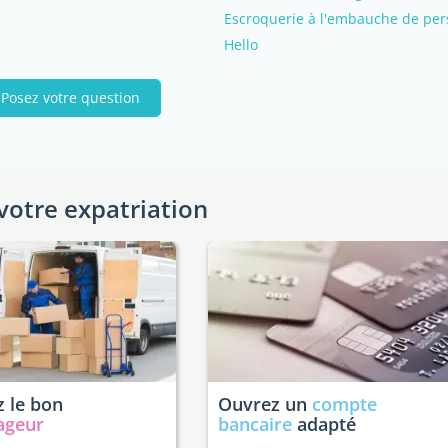
Escroquerie à l'embauche de pers
Hello
Posez votre question
votre expatriation
 le bon
Ouvrez un
compte
ageur
bancaire
adapté