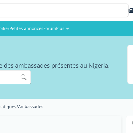
ilier
Petites annonces
Forum
Plus
Événements
Membres
te des ambassades présentes au Nigeria.
Photos
/
Ambassades
matiques