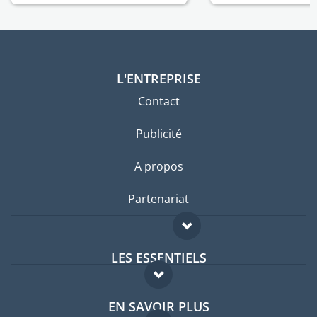
L'ENTREPRISE
Contact
Publicité
A propos
Partenariat
LES ESSENTIELS
Forum expatriés
EN SAVOIR PLUS
Guides pays