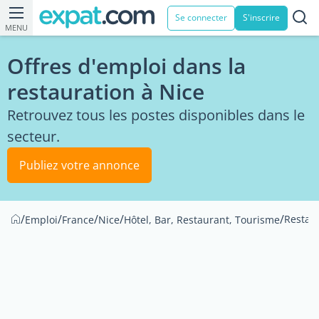
Se connecter
S'inscrire
MENU
Offres d'emploi dans la
restauration à Nice
Retrouvez tous les postes disponibles dans le
secteur.
Publiez votre annonce
/
/
/
/
/
Restau
Emploi
France
Nice
Hôtel, Bar, Restaurant, Tourisme