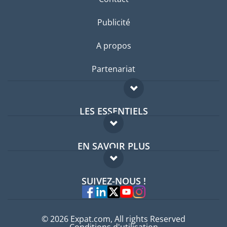
Publicité
A propos
Partenariat
LES ESSENTIELS
Forum expatriés
EN SAVOIR PLUS
Guides pays
FAQ
Offres d'emploi
SUIVEZ-NOUS !
Experts
© 2026 Expat.com, All rights Reserved