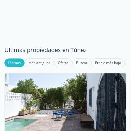
Últimas propiedades en Túnez
Últimos
Más antiguos
Oferta
Buscar
Precio más bajo
P