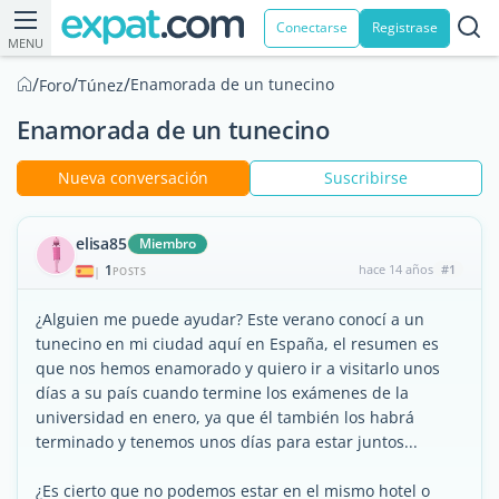
Conectarse
Registrase
MENU
/
/
/
Enamorada de un tunecino
Foro
Túnez
Enamorada de un tunecino
Nueva conversación
Suscribirse
elisa85
Miembro
1
hace 14 años
#1
|
POSTS
¿Alguien me puede ayudar? Este verano conocí a un
tunecino en mi ciudad aquí en España, el resumen es
que nos hemos enamorado y quiero ir a visitarlo unos
días a su país cuando termine los exámenes de la
universidad en enero, ya que él también los habrá
terminado y tenemos unos días para estar juntos...
¿Es cierto que no podemos estar en el mismo hotel o