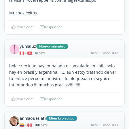
la visa si -overzeppelin.com/images/tunes.pdf
Muchos éxitos.
Reaccionar
Responder
yumaluz
Nuevo miembro
4
hace 13 años
#12
|
POSTS
hola creo k no hay embajada o consulado en chile,solo
hay en brasil y argentina,,,,,,, aun estoy tratando de ver
tu enlace peroo mi antivirus lo bloqueaaa m seguire
intentandoo !!! muchas gracias!!!!!!!!!!
Reaccionar
Responder
anmaoueslati
Miembro activo
88
hace 13 años
#13
|
POSTS