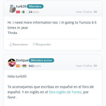
turk35
Miembro
24
hace 13 años
#8
|
POSTS
Hi. i need more information too. i m going to Tunisia 4-5
times in year
Thnkx.
Reaccionar
Responder
Enrique
Miembro activo
943
hace 13 años
#9
|
POSTS
Hola turk35!
Te aconsejamos que escribas en español en el foro de
español. Y en inglés en el
foro inglés de Tunez
, por
favor.