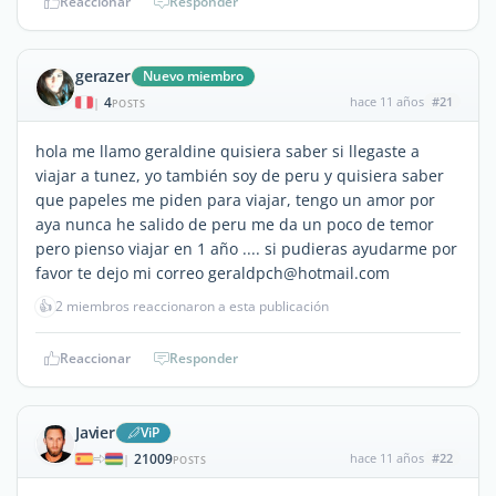
Reaccionar
Responder
gerazer
Nuevo miembro
4
hace 11 años
#21
|
POSTS
hola me llamo geraldine quisiera saber si llegaste a
viajar a tunez, yo también soy de peru y quisiera saber
que papeles me piden para viajar, tengo un amor por
aya nunca he salido de peru me da un poco de temor
pero pienso viajar en 1 año .... si pudieras ayudarme por
favor te dejo mi correo geraldpch@hotmail.com
👍
2 miembros reaccionaron a esta publicación
Reaccionar
Responder
Javier
ViP
21009
hace 11 años
#22
|
POSTS