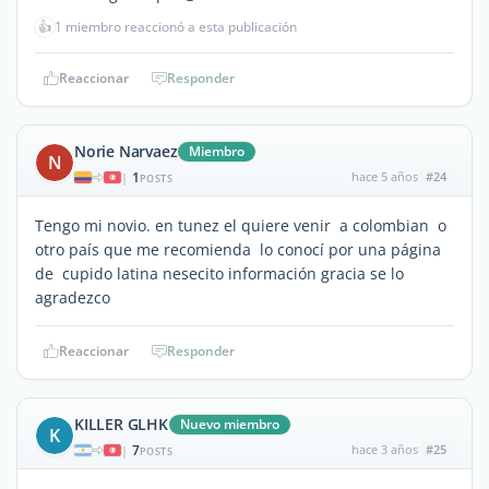
👍
1 miembro reaccionó a esta publicación
Reaccionar
Responder
Norie Narvaez
Miembro
N
1
hace 5 años
#24
|
POSTS
Tengo mi novio. en tunez el quiere venir a colombian o
otro país que me recomienda lo conocí por una página
de cupido latina nesecito información gracia se lo
agradezco
Reaccionar
Responder
KILLER GLHK
Nuevo miembro
K
7
hace 3 años
#25
|
POSTS