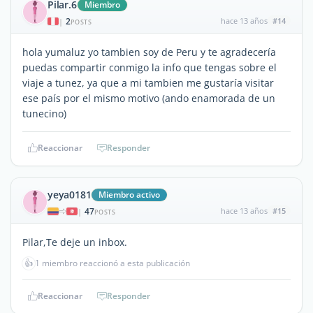
Pilar.6
Miembro
2
hace 13 años
#14
|
POSTS
hola yumaluz yo tambien soy de Peru y te agradecería
puedas compartir conmigo la info que tengas sobre el
viaje a tunez, ya que a mi tambien me gustaría visitar
ese país por el mismo motivo (ando enamorada de un
tunecino)
Reaccionar
Responder
yeya0181
Miembro activo
47
hace 13 años
#15
|
POSTS
Pilar,Te deje un inbox.
👍
1 miembro reaccionó a esta publicación
Reaccionar
Responder