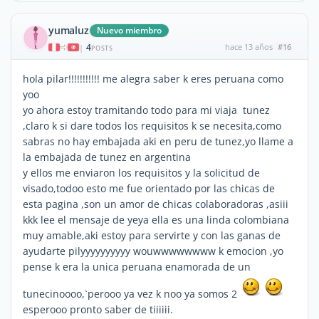
yumaluz
Nuevo miembro
4
hace 13 años
#16
|
POSTS
hola pilar!!!!!!!!!!! me alegra saber k eres peruana como
yoo
yo ahora estoy tramitando todo para mi viaja tunez
,claro k si dare todos los requisitos k se necesita,como
sabras no hay embajada aki en peru de tunez,yo llame a
la embajada de tunez en argentina
y ellos me enviaron los requisitos y la solicitud de
visado,todoo esto me fue orientado por las chicas de
esta pagina ,son un amor de chicas colaboradoras ,asiii
kkk lee el mensaje de yeya ella es una linda colombiana
muy amable,aki estoy para servirte y con las ganas de
ayudarte pilyyyyyyyyyy wouwwwwwwww k emocion ,yo
pense k era la unica peruana enamorada de un
tunecinoooo,`perooo ya vez k noo ya somos 2
esperooo pronto saber de tiiiiii.