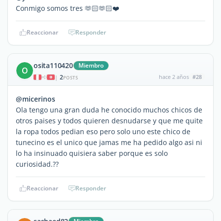
Conmigo somos tres 🫶🏻🫶🏻❤️
Reaccionar
Responder
osita110420
Miembro
O
2
hace 2 años
#28
|
POSTS
@micerinos
Ola tengo una gran duda he conocido muchos chicos de
otros paises y todos quieren desnudarse y que me quite
la ropa todos pedian eso pero solo uno este chico de
tunecino es el unico que jamas me ha pedido algo asi ni
lo ha insinuado quisiera saber porque es solo
curiosidad.??
Reaccionar
Responder