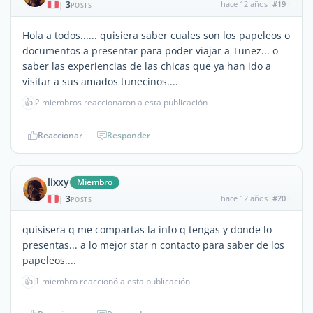
3
hace 12 años
#19
|
POSTS
Hola a todos...... quisiera saber cuales son los papeleos o
documentos a presentar para poder viajar a Tunez... o
saber las experiencias de las chicas que ya han ido a
visitar a sus amados tunecinos....
👍
2 miembros reaccionaron a esta publicación
Reaccionar
Responder
lixxy
Miembro
3
hace 12 años
#20
|
POSTS
quisisera q me compartas la info q tengas y donde lo
presentas... a lo mejor star n contacto para saber de los
papeleos....
👍
1 miembro reaccionó a esta publicación