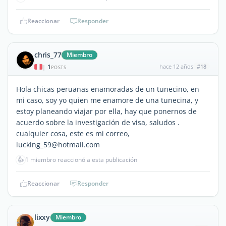
Reaccionar
Responder
chris_77
Miembro
1
hace 12 años
#18
|
POSTS
Hola chicas peruanas enamoradas de un tunecino, en
mi caso, soy yo quien me enamore de una tunecina, y
estoy planeando viajar por ella, hay que ponernos de
acuerdo sobre la investigación de visa, saludos .
cualquier cosa, este es mi correo,
lucking_59@hotmail.com
👍
1 miembro reaccionó a esta publicación
Reaccionar
Responder
lixxy
Miembro