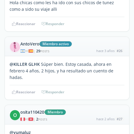
Hola chicas como les ha ido con sus chicos de tunez
como a sido su viaje alli
Reaccionar
Responder
AntoVero
Miembro activo
29
hace 3 años
#26
|
POSTS
@KILLER GLHK
Súper bien. Estoy casada, ahora en
febrero 4 años, 2 hijos, y ha resultado un cuento de
hadas.
Reaccionar
Responder
osita110420
Miembro
O
2
hace 2 años
#27
|
POSTS
@yumaluz