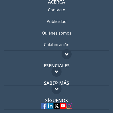
ACERCA
Contacto
Publicidad
Quiénes somos
Colaboración
ESENCIALES
Foro para expatriados
SABER MÁS
Guía para expatriados
FAQ
Trabajos en el extranjero
SÍGUENOS
Expertos