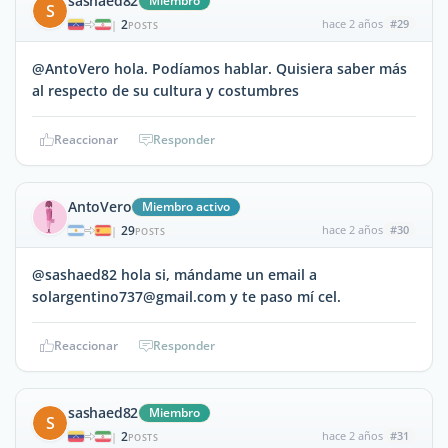
sashaed82
Miembro
S
2
hace 2 años
#29
|
POSTS
@AntoVero hola. Podíamos hablar. Quisiera saber más
al respecto de su cultura y costumbres
Reaccionar
Responder
AntoVero
Miembro activo
29
hace 2 años
#30
|
POSTS
@sashaed82 hola si, mándame un email a
solargentino737@gmail.com y te paso mí cel.
Reaccionar
Responder
sashaed82
Miembro
S
2
hace 2 años
#31
|
POSTS