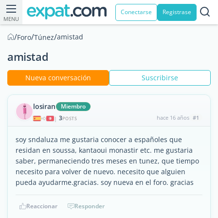
Conectarse
Registrase
MENU
/
/
/
amistad
Foro
Túnez
amistad
Nueva conversación
Suscribirse
losiran
Miembro
3
hace 16 años
#1
|
POSTS
soy sndaluza me gustaria conocer a españoles que
residan en soussa, kantaoui monastir etc. me gustaria
saber, permaneciendo tres meses en tunez, que tiempo
necesito para volver de nuevo. necesito que alguien
pueda ayudarme.gracias. soy nueva en el foro. gracias
Reaccionar
Responder