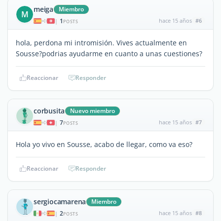
meiga
Miembro
M
1
hace 15 años
#6
|
POSTS
hola, perdona mi intromisión. Vives actualmente en
Sousse?podrias ayudarme en cuanto a unas cuestiones?
Reaccionar
Responder
corbusita
Nuevo miembro
7
hace 15 años
#7
|
POSTS
Hola yo vivo en Sousse, acabo de llegar, como va eso?
Reaccionar
Responder
sergiocamarena
Miembro
2
hace 15 años
#8
|
POSTS