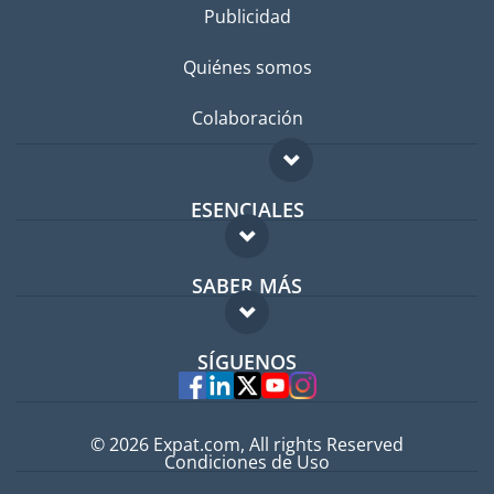
Publicidad
Quiénes somos
Colaboración
ESENCIALES
Foro para expatriados
SABER MÁS
Guía para expatriados
FAQ
Trabajos en el extranjero
SÍGUENOS
Expertos
© 2026 Expat.com, All rights Reserved
Condiciones de Uso