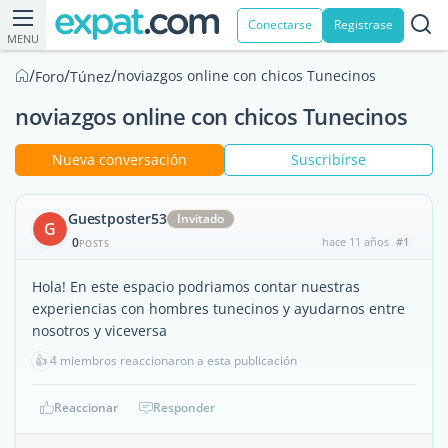
Conectarse
Registrase
MENU
/
/
/
noviazgos online con chicos Tunecinos
Foro
Túnez
noviazgos online con chicos Tunecinos
Nueva conversación
Suscribirse
Guestposter53
Invitado
G
0
hace 11 años
#1
POSTS
Hola! En este espacio podriamos contar nuestras
experiencias con hombres tunecinos y ayudarnos entre
nosotros y viceversa
👍
4 miembros reaccionaron a esta publicación
Reaccionar
Responder