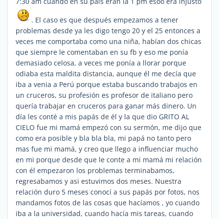
7:30 am cuando en su país eran la 1 pm esoo era injusto
. El caso es que después empezamos a tener
problemas desde ya les digo tengo 20 y el 25 entonces a
veces me comportaba como una niña, habían dos chicas
que siempre le comentaban en su fb y eso me ponía
demasiado celosa, a veces me ponía a llorar porque
odiaba esta maldita distancia, aunque él me decía que
iba a venia a Perú porque estaba buscando trabajos en
un cruceros, su profesión es profesor de italiano pero
quería trabajar en cruceros para ganar más dinero. Un
día les conté a mis papás de él y la que dio GRITO AL
CIELO fue mi mamá empezó con su sermón, me dijo que
como era posible y bla bla bla, mi papá no tanto pero
mas fue mi mamá, y creo que llego a influenciar mucho
en mi porque desde que le conte a mi mamá mi relación
con él empezaron los problemas terminabamos,
regresabamos y asi estuvimos dos meses. Nuestra
relación duro 5 meses conocí a sus papás por fotos, nos
mandamos fotos de las cosas que hacíamos , yo cuando
iba a la universidad, cuando hacía mis tareas, cuando