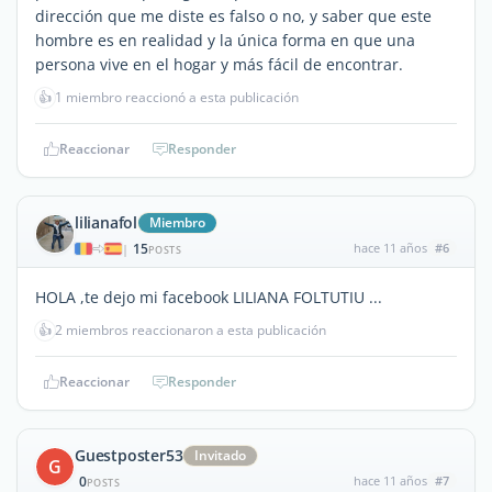
dirección que me diste es falso o no, y saber que este
hombre es en realidad y la única forma en que una
persona vive en el hogar y más fácil de encontrar.
👍
1 miembro reaccionó a esta publicación
Reaccionar
Responder
lilianafol
Miembro
15
hace 11 años
#6
|
POSTS
HOLA ,te dejo mi facebook LILIANA FOLTUTIU ...
👍
2 miembros reaccionaron a esta publicación
Reaccionar
Responder
Guestposter53
Invitado
G
0
hace 11 años
#7
POSTS