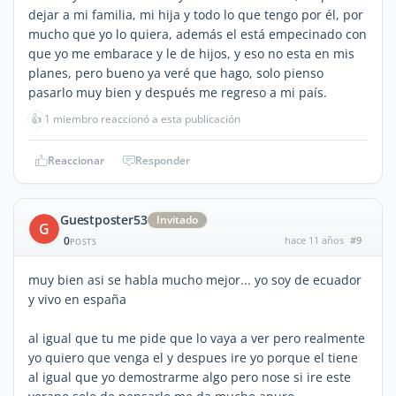
dejar a mi familia, mi hija y todo lo que tengo por él, por
mucho que yo lo quiera, además el está empecinado con
que yo me embarace y le de hijos, y eso no esta en mis
planes, pero bueno ya veré que hago, solo pienso
pasarlo muy bien y después me regreso a mi país.
👍
1 miembro reaccionó a esta publicación
Reaccionar
Responder
Guestposter53
Invitado
G
0
hace 11 años
#9
POSTS
muy bien asi se habla mucho mejor... yo soy de ecuador
y vivo en españa
al igual que tu me pide que lo vaya a ver pero realmente
yo quiero que venga el y despues ire yo porque el tiene
al igual que yo demostrarme algo pero nose si ire este