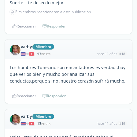
Suerte... te deseo lo mejor...
👍
3 miembros reaccionaron a esta publicación
Reaccionar
Responder
varby
Miembro
13
hace 11 años
#18
|
POSTS
Los hombres Tunecino son encantadores es verdad ,hay
que verlos bien y mucho por analizar sus
conductas,porque si no ,nuestro corazón sufrirá mucho.
Reaccionar
Responder
varby
Miembro
13
hace 11 años
#19
|
POSTS