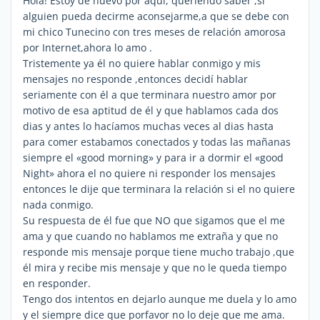
Hola! Estoy de nuevo por aquí, queriendo saber ,si
alguien pueda decirme aconsejarme,a que se debe con
mi chico Tunecino con tres meses de relación amorosa
por Internet,ahora lo amo .
Tristemente ya él no quiere hablar conmigo y mis
mensajes no responde ,entonces decidí hablar
seriamente con él a que terminara nuestro amor por
motivo de esa aptitud de él y que hablamos cada dos
dias y antes lo hacíamos muchas veces al dias hasta
para comer estabamos conectados y todas las mañanas
siempre el «good morning» y para ir a dormir el «good
Night» ahora el no quiere ni responder los mensajes
entonces le dije que terminara la relación si el no quiere
nada conmigo.
Su respuesta de él fue que NO que sigamos que el me
ama y que cuando no hablamos me extraña y que no
responde mis mensaje porque tiene mucho trabajo ,que
él mira y recibe mis mensaje y que no le queda tiempo
en responder.
Tengo dos intentos en dejarlo aunque me duela y lo amo
y el siempre dice que porfavor no lo deje que me ama.