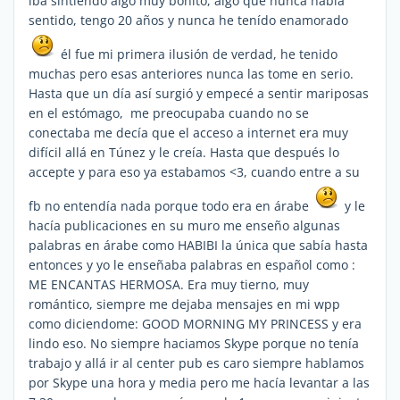
iba sintiendo algo muy bonito, algo que nunca había
sentido, tengo 20 años y nunca he tenído enamorado
él fue mi primera ilusión de verdad, he tenido
muchas pero esas anteriores nunca las tome en serio.
Hasta que un día así surgió y empecé a sentir mariposas
en el estómago, me preocupaba cuando no se
conectaba me decía que el acceso a internet era muy
difícil allá en Túnez y le creía. Hasta que después lo
accepte y para eso ya estabamos <3, cuando entre a su
fb no entendía nada porque todo era en árabe
y le
hacía publicaciones en su muro me enseño algunas
palabras en árabe como HABIBI la única que sabía hasta
entonces y yo le enseñaba palabras en español como :
ME ENCANTAS HERMOSA. Era muy tierno, muy
romántico, siempre me dejaba mensajes en mi wpp
como diciendome: GOOD MORNING MY PRINCESS y era
lindo eso. No siempre haciamos Skype porque no tenía
trabajo y allá ir al center pub es caro siempre hablamos
por Skype una hora y media pero me hacía levantar a las