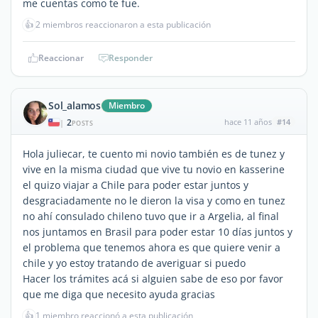
me cuentas como te fue.
👍
2 miembros reaccionaron a esta publicación
Reaccionar
Responder
Sol_alamos
Miembro
2
hace 11 años
#14
|
POSTS
Hola juliecar, te cuento mi novio también es de tunez y
vive en la misma ciudad que vive tu novio en kasserine
el quizo viajar a Chile para poder estar juntos y
desgraciadamente no le dieron la visa y como en tunez
no ahí consulado chileno tuvo que ir a Argelia, al final
nos juntamos en Brasil para poder estar 10 días juntos y
el problema que tenemos ahora es que quiere venir a
chile y yo estoy tratando de averiguar si puedo
Hacer los trámites acá si alguien sabe de eso por favor
que me diga que necesito ayuda gracias
👍
1 miembro reaccionó a esta publicación