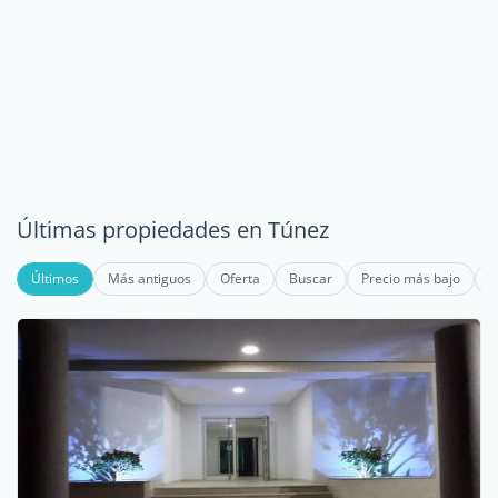
Últimas propiedades en Túnez
Últimos
Más antiguos
Oferta
Buscar
Precio más bajo
P