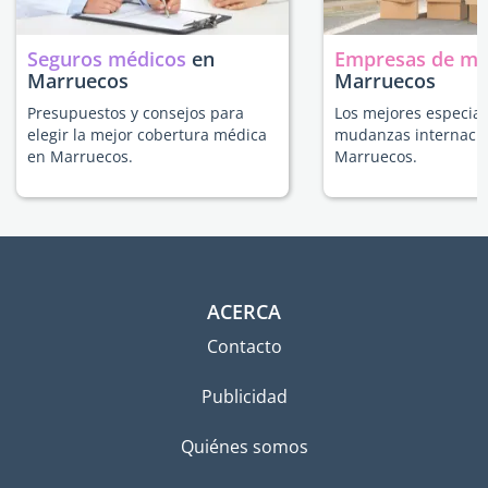
Seguros médicos
en
Empresas de m
Marruecos
Marruecos
Presupuestos y consejos para
Los mejores especial
elegir la mejor cobertura médica
mudanzas internacio
en Marruecos.
Marruecos.
ACERCA
Contacto
Publicidad
Quiénes somos