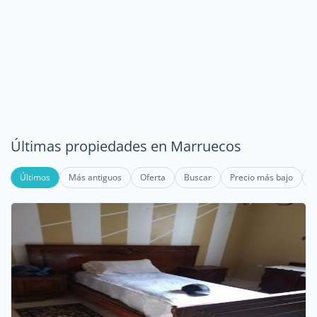
Últimas propiedades en Marruecos
Últimos
Más antiguos
Oferta
Buscar
Precio más bajo
P