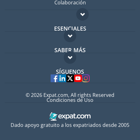
Colaboración
ESENCIALES
Foro para expatriados
SABER MÁS
Guía para expatriados
FAQ
Trabajos en el extranjero
SÍGUENOS
Expertos
© 2026 Expat.com, All rights Reserved
Condiciones de Uso
Dado apoyo gratuito a los expatriados desde 2005