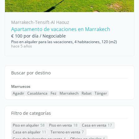
Marrakech-Tensift-Al Haouz
Apartamento de vacaciones en Marrakech
€ 100 por día / Negociable
Piso en alquiler para las vacaciones, 4 habitaciones, 120 (m2)
hace 5 años
Buscar por destino
Marruecos
Agadir
Casablanca
Fez
Marrakech
Rabat
Tánger
Filtro de categorías
Piso en alquiler
58
Piso en venta
18
Casa en venta
17
Casa en alquiler
11
Terreno en venta
7
Casa de huéspedes en venta
4
Oficina en alquiler
4