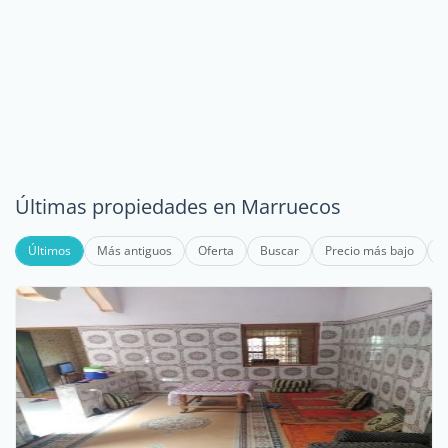
Últimas propiedades en Marruecos
Últimos
Más antiguos
Oferta
Buscar
Precio más bajo
P