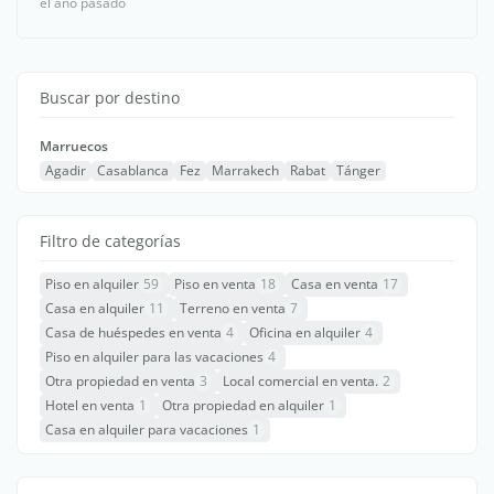
el año pasado
Buscar por destino
Marruecos
Agadir
Casablanca
Fez
Marrakech
Rabat
Tánger
Filtro de categorías
Piso en alquiler
59
Piso en venta
18
Casa en venta
17
Casa en alquiler
11
Terreno en venta
7
Casa de huéspedes en venta
4
Oficina en alquiler
4
Piso en alquiler para las vacaciones
4
Otra propiedad en venta
3
Local comercial en venta.
2
Hotel en venta
1
Otra propiedad en alquiler
1
Casa en alquiler para vacaciones
1