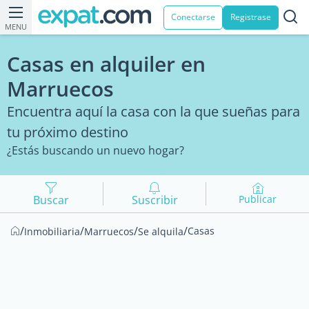
Conectarse
Registrase
MENU
Casas en alquiler en
Marruecos
Encuentra aquí la casa con la que sueñas para
tu próximo destino
¿Estás buscando un nuevo hogar?
Buscar
Suscribir
Publicar
/
/
/
/
Casas
Inmobiliaria
Marruecos
Se alquila