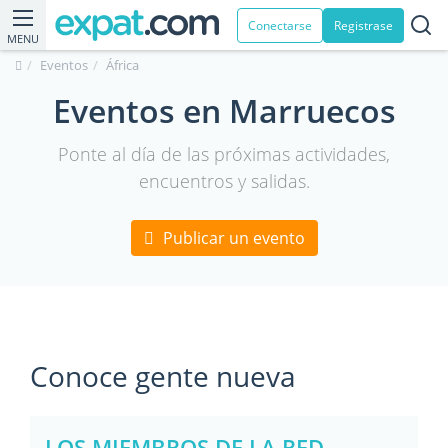
Conectarse
Registrase
MENU
Eventos
África
Eventos en Marruecos
Ponte al día de las próximas actividades,
encuentros y salidas.
Publicar un evento
Conoce gente nueva
LOS MIEMBROS DE LA RED