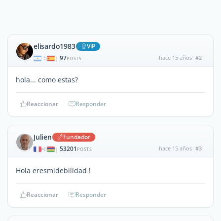
elisardo1983
ViP
97
hace 15 años
#2
|
POSTS
hola... como estas?
Reaccionar
Responder
Julien
Fundador
53201
hace 15 años
#3
|
POSTS
Hola eresmidebilidad !
Reaccionar
Responder