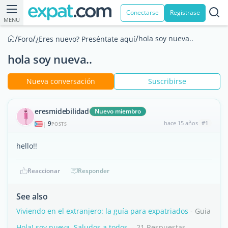
Conectarse
Registrase
MENU
/
/
/
hola soy nueva..
Foro
¿Eres nuevo? Preséntate aquí
hola soy nueva..
Nueva conversación
Suscribirse
eresmidebilidad
Nuevo miembro
9
hace 15 años
#1
|
POSTS
hello!!
Reaccionar
Responder
See also
Viviendo en el extranjero: la guía para expatriados
- Guia
Hola! soy nueva. Saludos a todos.
- 21 Respuestas