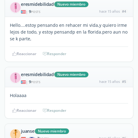
eresmidebilidad
Nuevo miembro
9
hace 15 años
#4
|
POSTS
Hello....estoy pensando en rehacer mi vida,y quiero irme
lejos de todo, y estoy pensandp en la florida.pero aun no
se k parte,
Reaccionar
Responder
eresmidebilidad
Nuevo miembro
9
hace 15 años
#5
|
POSTS
Holaaaa
Reaccionar
Responder
juanse
Nuevo miembro