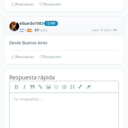
Reaccionar
Responder
elisardo1983
ViP
97
hace 15 años
#9
|
POSTS
Desde Buenos Aires
Reaccionar
Responder
Respuesta rápida