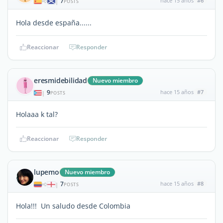
7
hace 15 años
#6
|
POSTS
Hola desde españa......
Reaccionar
Responder
eresmidebilidad
Nuevo miembro
9
hace 15 años
#7
|
POSTS
Holaaa k tal?
Reaccionar
Responder
lupemo
Nuevo miembro
7
hace 15 años
#8
|
POSTS
Hola!!! Un saludo desde Colombia