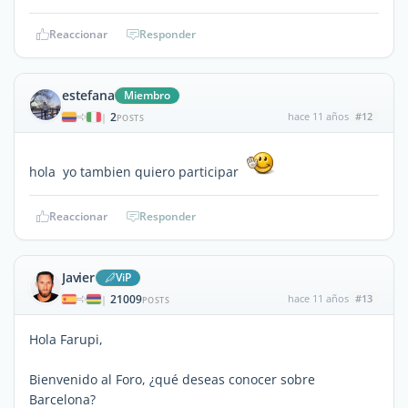
Reaccionar
Responder
estefana
Miembro
2
hace 11 años
#12
|
POSTS
hola yo tambien quiero participar
Reaccionar
Responder
Javier
ViP
21009
hace 11 años
#13
|
POSTS
Hola Farupi,
Bienvenido al Foro, ¿qué deseas conocer sobre
Barcelona?