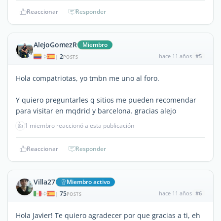
Reaccionar
Responder
AlejoGomezR
Miembro
2
hace 11 años
#5
|
POSTS
Hola compatriotas, yo tmbn me uno al foro.
Y quiero preguntarles q sitios me pueden recomendar
para visitar en mqdrid y barcelona. gracias alejo
👍
1 miembro reaccionó a esta publicación
Reaccionar
Responder
Villa27
Miembro activo
75
hace 11 años
#6
|
POSTS
Hola Javier! Te quiero agradecer por que gracias a ti, eh