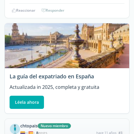
Reaccionar
Responder
La guía del expatriado en España
Actualizada in 2025, completa y gratuita
Léela ahora
chtopais
Nuevo miembro
8
hace 11 años
#3
|
POSTS