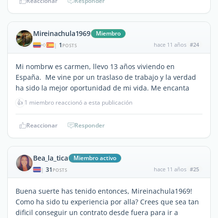
Reaccionar
Responder
Mireinachula1969
Miembro
1
hace 11 años
#24
|
POSTS
Mi nombrw es carmen, llevo 13 años viviendo en
España. Me vine por un traslaso de trabajo y la verdad
ha sido la mejor oportunidad de mi vida. Me encanta
👍
1 miembro reaccionó a esta publicación
Reaccionar
Responder
Bea_la_tica
Miembro activo
31
hace 11 años
#25
|
POSTS
Buena suerte has tenido entonces, Mireinachula1969!
Como ha sido tu experiencia por alla? Crees que sea tan
dificil conseguir un contrato desde fuera para ir a