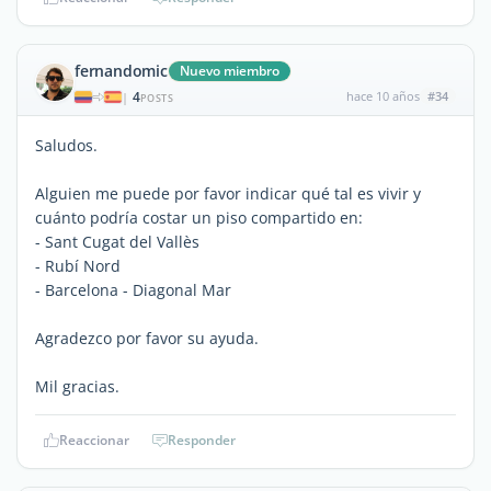
fernandomic
Nuevo miembro
4
hace 10 años
#34
|
POSTS
Saludos.
Alguien me puede por favor indicar qué tal es vivir y
cuánto podría costar un piso compartido en:
- Sant Cugat del Vallès
- Rubí Nord
- Barcelona - Diagonal Mar
Agradezco por favor su ayuda.
Mil gracias.
Reaccionar
Responder