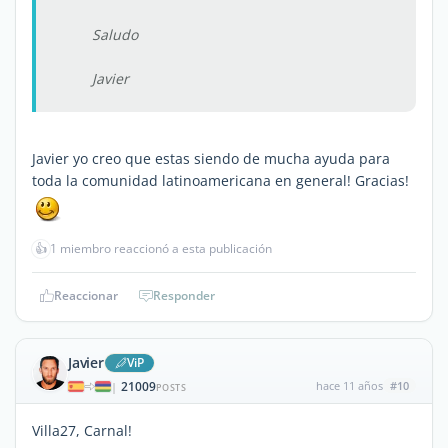
Saludo
Javier
Javier yo creo que estas siendo de mucha ayuda para
toda la comunidad latinoamericana en general! Gracias!
👍
1 miembro reaccionó a esta publicación
Reaccionar
Responder
Javier
ViP
21009
hace 11 años
#10
|
POSTS
Villa27, Carnal!