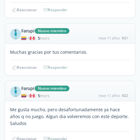
Reaccionar
Responder
Farupi
Nuevo miembro
5
hace 11 años
#21
|
POSTS
Muchas gracias por tus comentarios.
Reaccionar
Responder
Farupi
Nuevo miembro
5
hace 11 años
#22
|
POSTS
Me gusta mucho, pero desafortunadamente ya hace
años q no juego. Algun dia volveremos con este deporte.
Saludos
Reaccionar
Responder