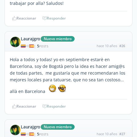
trabajar por alla? Saludos!
Reaccionar
Responder
Laurajgro
Nuevo miembro
5
hace 10 años
#26
|
POSTS
Hola a todos y todas! yo en septiembre estarè en
Barcerlona, soy de Bogotà pero la idea es hacer amig@s
de todas partes, me gustaría que me recomendaran los
mejores locales para tatuarse, que no sea tan costoso...
allà en Barcelona
Reaccionar
Responder
Laurajgro
Nuevo miembro
5
hace 10 años
#27
|
POSTS