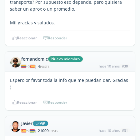
transporte? Por supuesto eso depende, pero quisiera
saber un aprox o un promedio.
Mil gracias y saludos.
Reaccionar
Responder
fernandomic
Nuevo miembro
4
hace 10 años
#30
|
POSTS
Espero or favor toda la info que me puedan dar. Gracias
)
Reaccionar
Responder
Javier
ViP
21009
hace 10 años
#31
|
POSTS