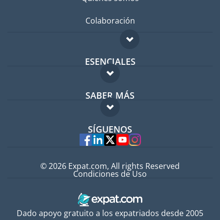
Colaboración
ESENCIALES
Foro para expatriados
SABER MÁS
Guía para expatriados
FAQ
Trabajos en el extranjero
SÍGUENOS
Expertos
© 2026 Expat.com, All rights Reserved
Condiciones de Uso
Dado apoyo gratuito a los expatriados desde 2005