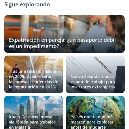
Sigue explorando
Expatriación en pareja: ¿un pasaporte débil
es un impedimento?
Tras una transformación
en 2025, ¿cuáles serán
Nueva Zelanda: nuevo
las nuevas tendencias de
visado de trabajo para
la expatriación en 2026?
inversores extranjeros
Xpats Gateway: nueva
Países que te dan más
vía rápida para trabajar
margen para explorar
en Malasia
antes de mudarte