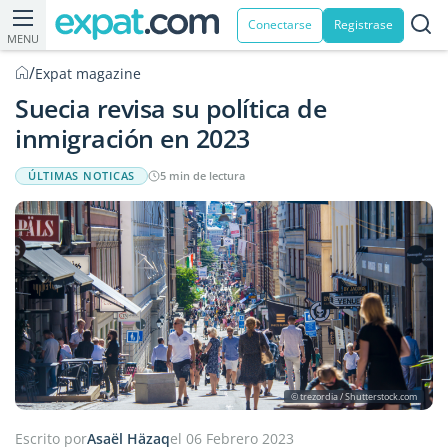
Conectarse
Registrase
MENU
/
Expat magazine
Suecia revisa su política de
inmigración en 2023
ÚLTIMAS NOTICAS
5 min de lectura
© trezordia / Shutterstock.com
Escrito por
Asaël Häzaq
el 06 Febrero 2023