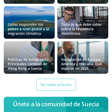
Cómo responden los
Todo lo que debe saber
países a nivel global a la
sobre la residencia
migración climática
electrónica
Políticas de inmigración:
Inmigración en Europa,
Principales cambios de
América y más allá: Qué
Hong Kong a Suecia
esperar en 2025
Ver todos artículos
Únete a la comunidad de Suecia