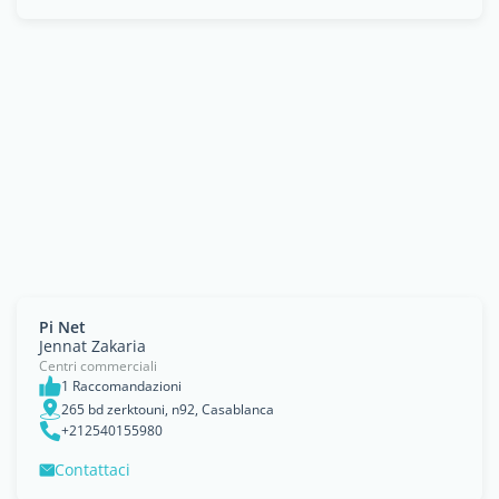
Pi Net
Jennat Zakaria
Centri commerciali
1 Raccomandazioni
265 bd zerktouni, n92, Casablanca
+212540155980
Contattaci