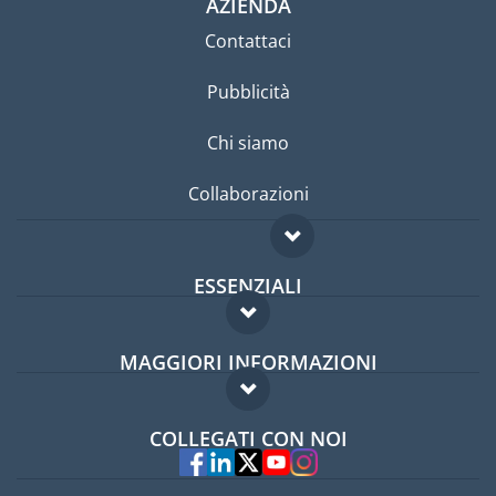
AZIENDA
Contattaci
Pubblicità
Chi siamo
Collaborazioni
ESSENZIALI
Forum per expat
MAGGIORI INFORMAZIONI
Guida per expat
Domande frequenti
Lavori all'estero
COLLEGATI CON NOI
Esperti