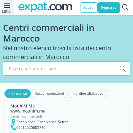
Accedi
Registrati
MENU
Centri commerciali in
Marocco
Nel nostro elenco trovi la lista dei centri
commerciali in Marocco
Ricerca per professione
Più recente
Raccomandazioni
In ordine alfabetico
MouhiM.Ma
www.mouhim.ma
Centri commerciali
Casablanca, Casablanca-Settat
00212525005740