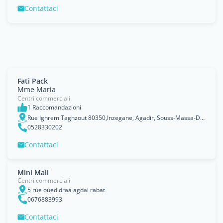
Contattaci
Fati Pack
Mme Maria
Centri commerciali
1 Raccomandazioni
Rue Ighrem Taghzout 80350,Inzegane, Agadir, Souss-Massa-Drâa
0528330202
Contattaci
Mini Mall
Centri commerciali
5 rue oued draa agdal rabat
0676883993
Contattaci