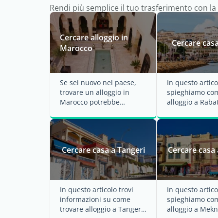
Rendi più semplice il tuo trasferimento con la
Cercare alloggio in
Cercare casa
Marocco
Se sei nuovo nel paese,
In questo artico
trovare un alloggio in
spieghiamo com
Marocco potrebbe
alloggio a Rabat
richiedere del tempo. Le
parliamo inoltre
case sono generalmente
per affittare e ..
...
Cercare casa a Tangeri
Cercare casa
In questo articolo trovi
In questo artico
informazioni su come
spieghiamo com
trovare alloggio a Tangeri,
alloggio a Mekn