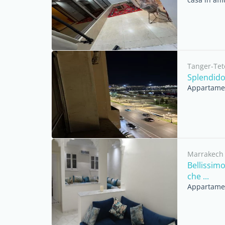
Tanger-Tet
Splendido
Appartament
Marrakech
Bellissim
che ...
Appartament