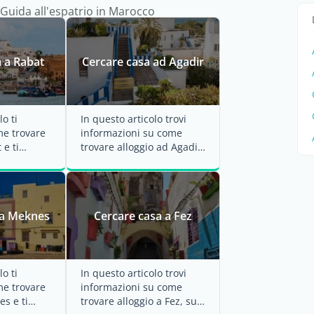
 Guida all'espatrio in Marocco
 a Rabat
Cercare casa ad Agadir
lo ti
In questo articolo trovi
e trovare
informazioni su come
 e ti
trovare alloggio ad Agadir,
 dei costi
sui vari quartieri della
.
città e ...
 a Meknes
Cercare casa a Fez
lo ti
In questo articolo trovi
e trovare
informazioni su come
es e ti
trovare alloggio a Fez, sui