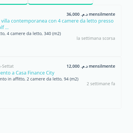
 dei costi
vari quartieri della città e
.
sui ...
د.م. 36,000 mensilmente
 villa contemporanea con 4 camere da letto presso
f ...
itto, 4 camere da letto, 340 (m2)
la settimana scorsa
-Settat
د.م. 12,000 mensilmente
nto a Casa Finance City
o in affitto, 2 camere da letto, 94 (m2)
2 settimane fa