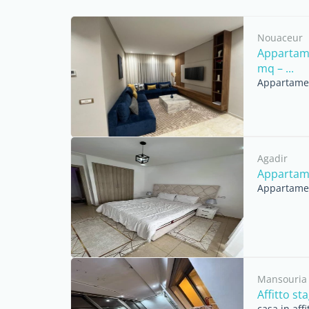
Nouaceur
Appartame
mq – ...
Appartament
Agadir
Appartame
Appartament
Mansouria
Affitto st
casa in aff