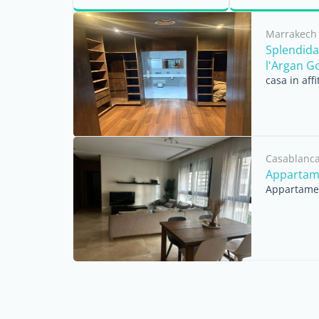
sui quartieri della città e
parliamo inoltre
sui ...
per affittare e ..
Marrakech
Splendida
l'Argan Gol
casa in aff
Casablanca
Appartame
Appartament