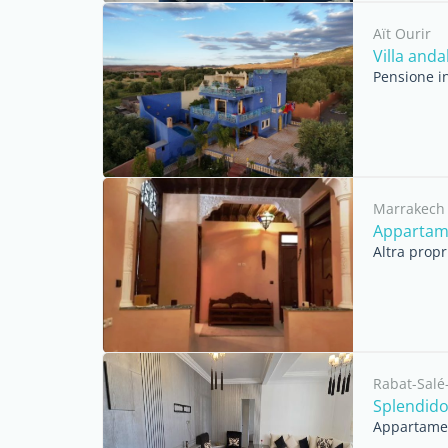
Aït Ourir
Villa anda
Pensione in
Marrakech
Appartam
Altra propr
Rabat-Salé
Splendido
Appartament