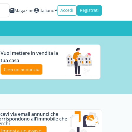
Accedi
Registrati
Magazine
Italiano
Vuoi mettere in vendita la
tua casa
Crea un annuncio
icevi via email annunci che
orrispondono all'immobile che
erchi
Imposta un avviso