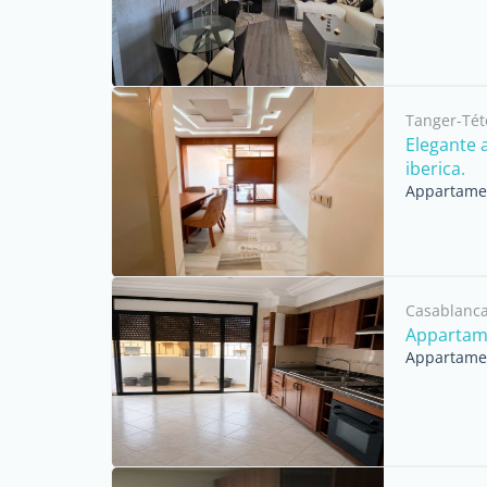
Tanger-Té
Elegante 
iberica.
Appartamen
Casablanca
Appartame
Appartament