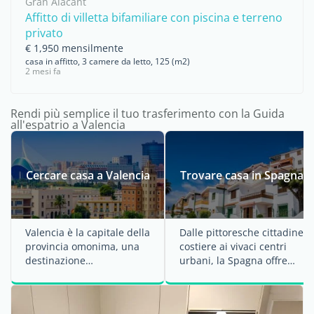
Gran Alacant
Affitto di villetta bifamiliare con piscina e terreno
privato
€ 1,950 mensilmente
casa in affitto, 3 camere da letto, 125 (m2)
2 mesi fa
Rendi più semplice il tuo trasferimento con la Guida
all'espatrio a Valencia
Cercare casa a Valencia
Trovare casa in Spagna
Valencia è la capitale della
Dalle pittoresche cittadine
provincia omonima, una
costiere ai vivaci centri
destinazione
urbani, la Spagna offre
mediterranea sulla costa
un'ampia gamma di
sud-orientale ...
opzioni per ...