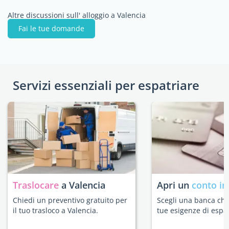
Altre discussioni sull' alloggio a Valencia
Fai le tue domande
Servizi essenziali per espatriare
Traslocare
a Valencia
Apri un
conto in
Chiedi un preventivo gratuito per
Scegli una banca che 
il tuo trasloco a Valencia.
tue esigenze di espat