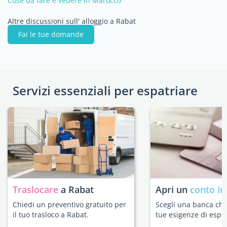
Cose da fare e vedere in Marocco
Altre discussioni sull' alloggio a Rabat
Fai le tue domande
Servizi essenziali per espatriare
Traslocare
a Rabat
Apri un
conto in
Chiedi un preventivo gratuito per
Scegli una banca che 
il tuo trasloco a Rabat.
tue esigenze di espat