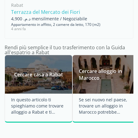
Rabat
Terrazza del Mercato dei Fiori
د.م. 4,900 mensilmente / Negoziabile
Appartamento in affitto, 2 camere da letto, 170 (m2)
4 anni fa
Rendi più semplice il tuo trasferimento con la Guida
all'espatrio a Rabat
Cercare alloggio in
Cercare casa a Rabat
Marocco
In questo articolo ti
Se sei nuovo nel paese,
spieghiamo come trovare
trovare un alloggio in
alloggio a Rabat e ti
Marocco potrebbe
parliamo inoltre dei costi
richiedere del tempo. Le
per affittare e ...
case sono generalmente
...