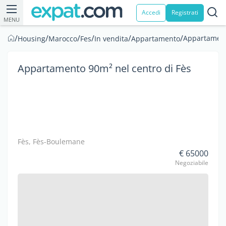
Accedi
Registrati
MENU
/
/
/
/
/
/
Appartament
Housing
Marocco
Fes
In vendita
Appartamento
Appartamento 90m² nel centro di Fès
Fès, Fès-Boulemane
€ 65000
Negoziabile