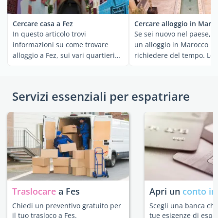
Cercare casa a Fez
Cercare alloggio in Maro
In questo articolo trovi
Se sei nuovo nel paese, t
informazioni su come trovare
un alloggio in Marocco p
alloggio a Fez, sui vari quartieri
richiedere del tempo. Le 
della città e sui ...
sono generalmente ...
Servizi essenziali per espatriare
Traslocare
a Fes
Apri un
conto in
Chiedi un preventivo gratuito per
Scegli una banca che 
il tuo trasloco a Fes.
tue esigenze di espat