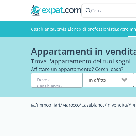
Cerca
Casablanca
Servizi
Elenco di professionisti
Lavoro
Imm
Appartamenti in vendit
Trova l'appartamento dei tuoi sogni
Affittare un appartamento? Cerchi casa?
Dove a
In affitto
Casablanca?
/
/
/
/
/
Ap
Immobiliari
Marocco
Casablanca
In vendita