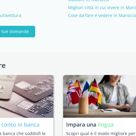
Migliori città in cui vivere in Mar
autovettura
Cose da fare e vedere in Marocco
le tue domande
re
n
conto in banca
Impara una
lingua
a banca che soddisfi le
Scopri qual è il modo migliore per