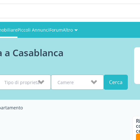
obiliare
Piccoli Annunci
Forum
Altro
Eventi
a a Casablanca
Utenti
Foto
Cerca
Tipo di proprietà
Camere
partamento
R
c
c