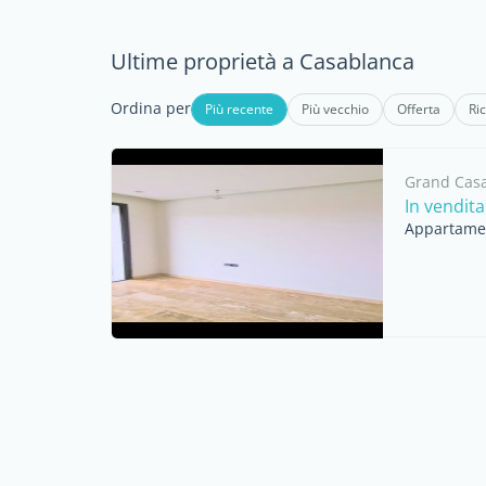
Ultime proprietà a Casablanca
Ordina per
Più recente
Più vecchio
Offerta
Ri
Grand Cas
In vendit
Appartamen