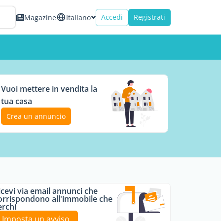
Accedi
Registrati
Magazine
Italiano
Vuoi mettere in vendita la
tua casa
Crea un annuncio
icevi via email annunci che
orrispondono all'immobile che
erchi
Imposta un avviso