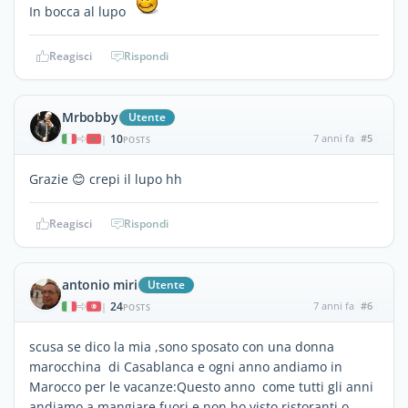
In bocca al lupo
Reagisci
Rispondi
Mrbobby
Utente
10
7 anni fa
#5
|
POSTS
Grazie 😊 crepi il lupo hh
Reagisci
Rispondi
antonio miri
Utente
24
7 anni fa
#6
|
POSTS
scusa se dico la mia ,sono sposato con una donna
marocchina di Casablanca e ogni anno andiamo in
Marocco per le vacanze:Questo anno come tutti gli anni
andiamo a mangiare fuori e non ho visto ristoranti o