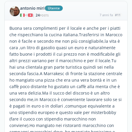
antonio miri
Utente
24
7 anni fa
#11
|
POSTS
Buona sera complimenti per il locale e anche per i piatti
che rispecchiano la cucina italiana.Trasferirsi in Marocco
non è facile e secondo me non più consigliabile,la vita è
cara ,un litro di gasolio quasi un euro e naturalmente
fatto buone i prodotti il cui prezzo non è modificabile gli
altri prezzi variano per il marocchino e per il locale.Tu
hai una clientala gran parte turistica quindi sei nella
seconda fascia.A Marrakesc di fronte la stazione centrale
ho mangiato una pizza che era una vera bontà e in un
caffè poco distante ho gustato un caffè alla menta che è
una vera delizia.Ma il succo del discorso è un altro
secondo me,in Marocco è conveniente lavorare solo se si
è pagati in euro o in dollari ,comunque equivalente a
uno stipendio europeo e questo vale per misterbobby
(fare il cuoco con stipendio marocchino non
conviene).Ho mangiato nei ristoranti marocchino con
compagni marocchini dove ho mangiato benissimo e