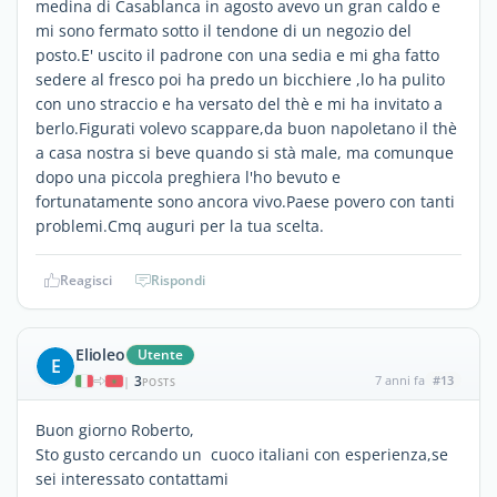
medina di Casablanca in agosto avevo un gran caldo e
mi sono fermato sotto il tendone di un negozio del
posto.E' uscito il padrone con una sedia e mi gha fatto
sedere al fresco poi ha predo un bicchiere ,lo ha pulito
con uno straccio e ha versato del thè e mi ha invitato a
berlo.Figurati volevo scappare,da buon napoletano il thè
a casa nostra si beve quando si stà male, ma comunque
dopo una piccola preghiera l'ho bevuto e
fortunatamente sono ancora vivo.Paese povero con tanti
problemi.Cmq auguri per la tua scelta.
Reagisci
Rispondi
Elioleo
Utente
E
3
7 anni fa
#13
|
POSTS
Buon giorno Roberto,
Sto gusto cercando un cuoco italiani con esperienza,se
sei interessato contattami