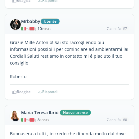
Reagisci
Rispondi
Mrbobby
Utente
10
7 anni fa
#7
|
POSTS
Grazie Mille Antonio! Sai sto raccogliendo più
informazioni possibili per cominciare ad ambientarmi la!
Cordiali Saluti restiamo in contatto mi é piaciuto il tuo
consiglio
Roberto
Reagisci
Rispondi
Maria Teresa Ibridi
Nuovo utente
8
7 anni fa
#8
|
POSTS
Buonasera a tutti , io credo che dipenda molto dal dove