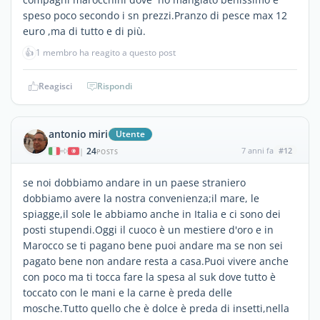
speso poco secondo i sn prezzi.Pranzo di pesce max 12
euro ,ma di tutto e di più.
👍
1 membro ha reagito a questo post
Reagisci
Rispondi
antonio miri
Utente
24
7 anni fa
#12
|
POSTS
se noi dobbiamo andare in un paese straniero
dobbiamo avere la nostra convenienza;il mare, le
spiagge,il sole le abbiamo anche in Italia e ci sono dei
posti stupendi.Oggi il cuoco è un mestiere d'oro e in
Marocco se ti pagano bene puoi andare ma se non sei
pagato bene non andare resta a casa.Puoi vivere anche
con poco ma ti tocca fare la spesa al suk dove tutto è
toccato con le mani e la carne è preda delle
mosche.Tutto quello che è dolce è preda di insetti,nella