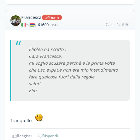
Francesca
Team
61600
7 anni fa
#19
|
POSTS
Elioleo ha scritto :
Cara Francesca,
mi voglio scusare perchè è la prima volta
che uso expat,e non era mio intendimento
fare qualcosa fuori dalla regole.
saluti
Elio
Tranquillo
Reagisci
Rispondi