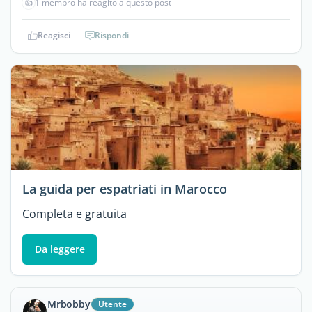
👍
1 membro ha reagito a questo post
Reagisci
Rispondi
La guida per espatriati in Marocco
Completa e gratuita
Da leggere
Mrbobby
Utente