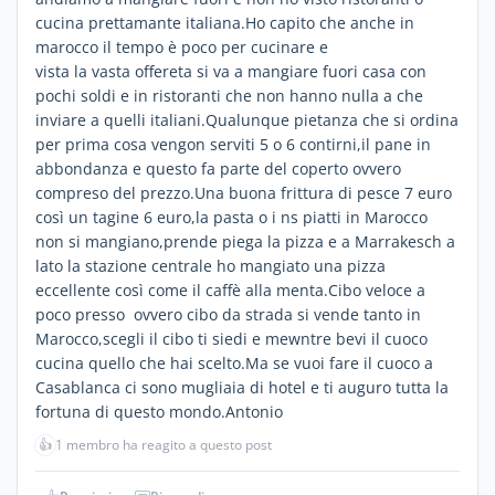
cucina prettamante italiana.Ho capito che anche in
marocco il tempo è poco per cucinare e
vista la vasta offereta si va a mangiare fuori casa con
pochi soldi e in ristoranti che non hanno nulla a che
inviare a quelli italiani.Qualunque pietanza che si ordina
per prima cosa vengon serviti 5 o 6 contirni,il pane in
abbondanza e questo fa parte del coperto ovvero
compreso del prezzo.Una buona frittura di pesce 7 euro
così un tagine 6 euro,la pasta o i ns piatti in Marocco
non si mangiano,prende piega la pizza e a Marrakesch a
lato la stazione centrale ho mangiato una pizza
eccellente così come il caffè alla menta.Cibo veloce a
poco presso ovvero cibo da strada si vende tanto in
Marocco,scegli il cibo ti siedi e mewntre bevi il cuoco
cucina quello che hai scelto.Ma se vuoi fare il cuoco a
Casablanca ci sono mugliaia di hotel e ti auguro tutta la
fortuna di questo mondo.Antonio
👍
1 membro ha reagito a questo post