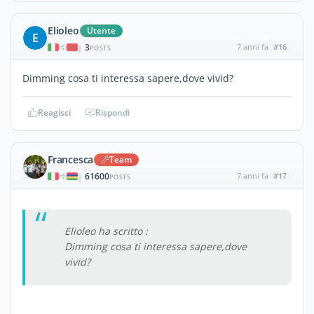
Elioleo
Utente
E
3
7 anni fa
#16
|
POSTS
Dimming cosa ti interessa sapere,dove vivid?
Reagisci
Rispondi
Francesca
Team
61600
7 anni fa
#17
|
POSTS
Elioleo ha scritto :
Dimming cosa ti interessa sapere,dove
vivid?