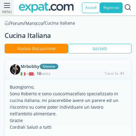
Accedi
Registrati
MENU
/
/
/
Cucina Italiana
Forum
Marocco
Cucina Italiana
Nuova discussione
Iscriviti
Mrbobby
Utente
10
7 anni fa
#1
|
POSTS
Buongiorno,
Sono Roberto e sono cuoco/macellaio specializzato in
cucina italiana, mi piacerebbe avere un parere ed un
riscontro su come poter individuare un lavoro
nell’ambito alimentare.
Grazie
Cordiali Saluti a tutti