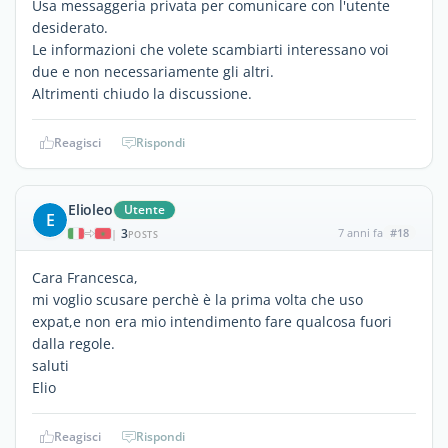
Usa messaggeria privata per comunicare con l'utente
desiderato.
Le informazioni che volete scambiarti interessano voi
due e non necessariamente gli altri.
Altrimenti chiudo la discussione.
Reagisci
Rispondi
Elioleo
Utente
E
3
7 anni fa
#18
|
POSTS
Cara Francesca,
mi voglio scusare perchè è la prima volta che uso
expat,e non era mio intendimento fare qualcosa fuori
dalla regole.
saluti
Elio
Reagisci
Rispondi