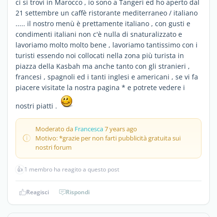
ci si trovi in Marocco , io sono a Tangeri ed ho aperto dal
21 settembre un caffè ristorante mediterraneo / italiano
..... il nostro menù è prettamente italiano , con gusti e
condimenti italiani non c'è nulla di snaturalizzato e
lavoriamo molto molto bene , lavoriamo tantissimo con i
turisti essendo noi collocati nella zona più turista in
piazza della Kasbah ma anche tanto con gli stranieri ,
francesi , spagnoli ed i tanti inglesi e americani , se vi fa
piacere visitate la nostra pagina * e potrete vedere i
nostri piatti .
Moderato da
Francesca
7 years ago
Motivo: *grazie per non farti pubblicità gratuita sui
nostri forum
👍
1 membro ha reagito a questo post
Reagisci
Rispondi