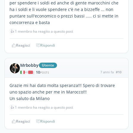
per spendere i soldi ed anche di gente marocchini che
ha i soldi e li vuole spendere c'è ne a bizzeffe ... non
puntare sull'economico o prezzi bassi ..... ci si mette in
concorrenza e basta
👍
1 membro ha reagito a questo post
Reagisci
Rispondi
Mrbobby
Utente
10
7 anni fa
#10
|
POSTS
Grazie mi hai dato molta speranza!!! Spero di trovare
uno spazio anche per me in Marocco!!!
Un saluto da Milano
👍
1 membro ha reagito a questo post
Reagisci
Rispondi