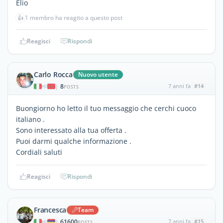
Elio
👍
1 membro ha reagito a questo post
Reagisci
Rispondi
Carlo Rocca
Nuovo utente
8
7 anni fa
#14
|
POSTS
Buongiorno ho letto il tuo messaggio che cerchi cuoco
italiano .
Sono interessato alla tua offerta .
Puoi darmi qualche informazione .
Cordiali saluti
Reagisci
Rispondi
Francesca
Team
61600
7 anni fa
#15
|
POSTS