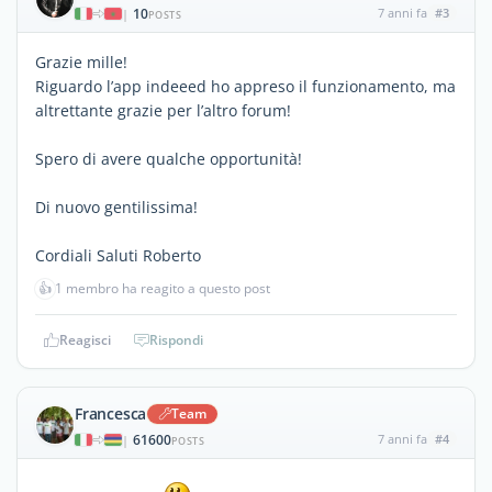
10
7 anni fa
#3
|
POSTS
Grazie mille!
Riguardo l’app indeeed ho appreso il funzionamento, ma
altrettante grazie per l’altro forum!
Spero di avere qualche opportunità!
Di nuovo gentilissima!
Cordiali Saluti Roberto
👍
1 membro ha reagito a questo post
Reagisci
Rispondi
Francesca
Team
61600
7 anni fa
#4
|
POSTS