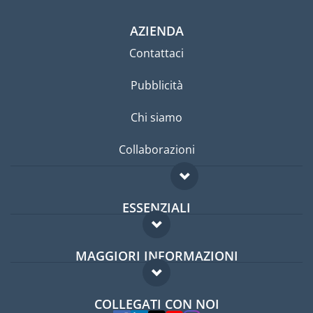
AZIENDA
Contattaci
Pubblicità
Chi siamo
Collaborazioni
ESSENZIALI
Forum per expat
MAGGIORI INFORMAZIONI
Guida per expat
Domande frequenti
Lavori all'estero
COLLEGATI CON NOI
Esperti