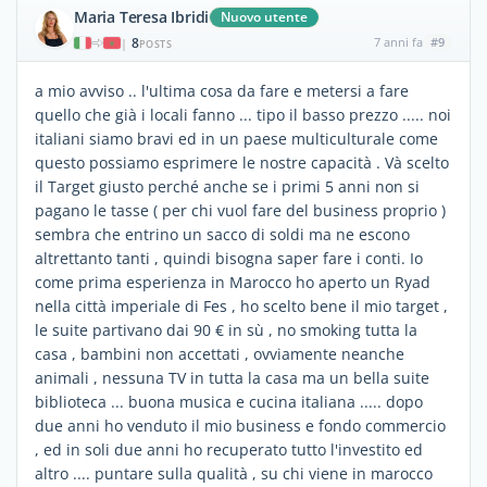
Maria Teresa Ibridi
Nuovo utente
8
7 anni fa
#9
|
POSTS
a mio avviso .. l'ultima cosa da fare e metersi a fare
quello che già i locali fanno ... tipo il basso prezzo ..... noi
italiani siamo bravi ed in un paese multiculturale come
questo possiamo esprimere le nostre capacità . Và scelto
il Target giusto perché anche se i primi 5 anni non si
pagano le tasse ( per chi vuol fare del business proprio )
sembra che entrino un sacco di soldi ma ne escono
altrettanto tanti , quindi bisogna saper fare i conti. Io
come prima esperienza in Marocco ho aperto un Ryad
nella città imperiale di Fes , ho scelto bene il mio target ,
le suite partivano dai 90 € in sù , no smoking tutta la
casa , bambini non accettati , ovviamente neanche
animali , nessuna TV in tutta la casa ma un bella suite
biblioteca ... buona musica e cucina italiana ..... dopo
due anni ho venduto il mio business e fondo commercio
, ed in soli due anni ho recuperato tutto l'investito ed
altro .... puntare sulla qualità , su chi viene in marocco