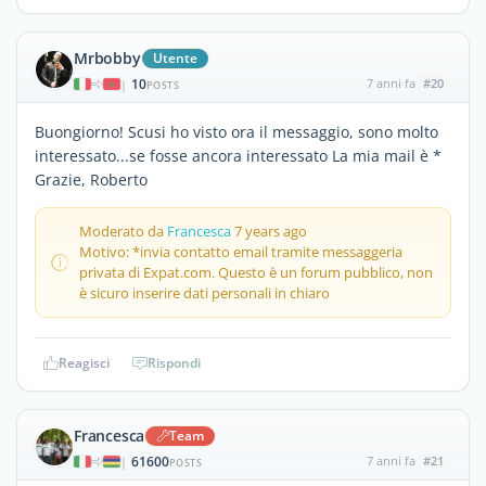
Mrbobby
Utente
10
7 anni fa
#20
|
POSTS
Buongiorno! Scusi ho visto ora il messaggio, sono molto
interessato...se fosse ancora interessato La mia mail è *
Grazie, Roberto
Moderato da
Francesca
7 years ago
Motivo: *invia contatto email tramite messaggeria
privata di Expat.com. Questo è un forum pubblico, non
è sicuro inserire dati personali in chiaro
Reagisci
Rispondi
Francesca
Team
61600
7 anni fa
#21
|
POSTS