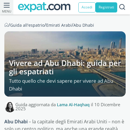
Accedi
Registrati
MENU
/
/
/
Guida all'espatrio
Emirati Arabi
Abu Dhabi
Vivere ad Abu Dhabi: guida per
gli espatriati
Tutto quello che devi sapere per vivere ad Abu
Dhabi
Guida aggiornata da
Lama Al-Haqhaq
il 10 Dicembre
2025
Abu Dhabi
– la capitale degli Emirati Arabi Uniti – non è
solo un centro politico, ma anche una grande realtà