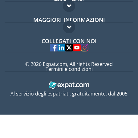
Forum per expat
MAGGIORI INFORMAZIONI
Guida per expat
Domande frequenti
Lavori all'estero
COLLEGATI CON NOI
Esperti
© 2026 Expat.com, All rights Reserved
Termini e condizioni
Al servizio degli espatriati, gratuitamente, dal 2005