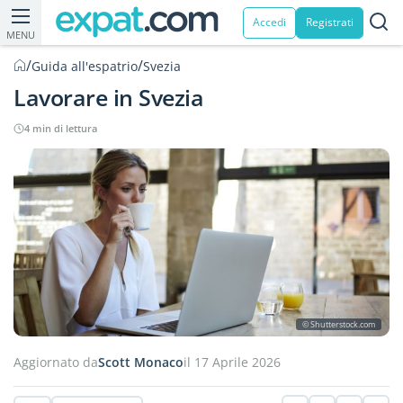
Accedi
Registrati
MENU
/
/
Guida all'espatrio
Svezia
Lavorare in Svezia
4 min di lettura
© Shutterstock.com
Aggiornato da
Scott Monaco
il 17 Aprile 2026