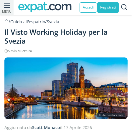
Accedi
Registrati
MENU
/
/
Guida all'espatrio
Svezia
Il Visto Working Holiday per la
Svezia
5 min di lettura
© Shutterstock.com
Aggiornato da
Scott Monaco
il 17 Aprile 2026