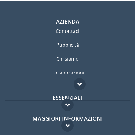
AZIENDA
Contattaci
Pubblicità
Chi siamo
Collaborazioni
ESSENZIALI
Forum per expat
MAGGIORI INFORMAZIONI
Guida per expat
Domande frequenti