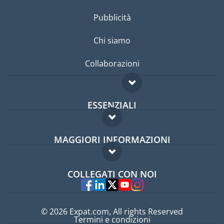
Pubblicità
Chi siamo
Collaborazioni
ESSENZIALI
Forum per expat
MAGGIORI INFORMAZIONI
Guida per expat
Domande frequenti
Lavori all'estero
COLLEGATI CON NOI
Esperti
© 2026 Expat.com, All rights Reserved
Termini e condizioni