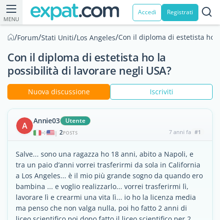
Accedi
Registrati
MENU
/
/
/
/
Con il diploma di estetista ho l
Forum
Stati Uniti
Los Angeles
Con il diploma di estetista ho la
possibilità di lavorare negli USA?
Nuova discussione
Iscriviti
Annie03
Utente
A
2
7 anni fa
#1
|
POSTS
Salve... sono una ragazza ho 18 anni, abito a Napoli, e
tra un paio d’anni vorrei trasferirmi da sola in California
a Los Angeles... è il mio più grande sogno da quando ero
bambina ... e voglio realizzarlo... vorrei trasferirmi lì,
lavorare lì e crearmi una vita lì... io ho la licenza media
ma penso che non valga nulla, poi ho fatto 2 anni di
liceo scientifico poi dopo fatto il liceo scientifico per 2