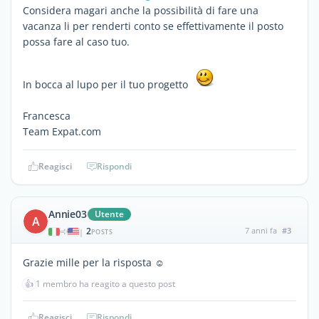
Considera magari anche la possibilità di fare una
vacanza li per renderti conto se effettivamente il posto
possa fare al caso tuo.
In bocca al lupo per il tuo progetto
Francesca
Team Expat.com
Reagisci
Rispondi
Annie03
Utente
A
2
7 anni fa
#3
|
POSTS
Grazie mille per la risposta ☺️
👍
1 membro ha reagito a questo post
Reagisci
Rispondi