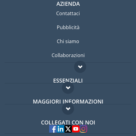
AZIENDA
Contattaci
Pubblicità
Chi siamo
Collaborazioni
ESSENZIALI
Forum per expat
MAGGIORI INFORMAZIONI
Guida per expat
Domande frequenti
Lavori all'estero
COLLEGATI CON NOI
Esperti