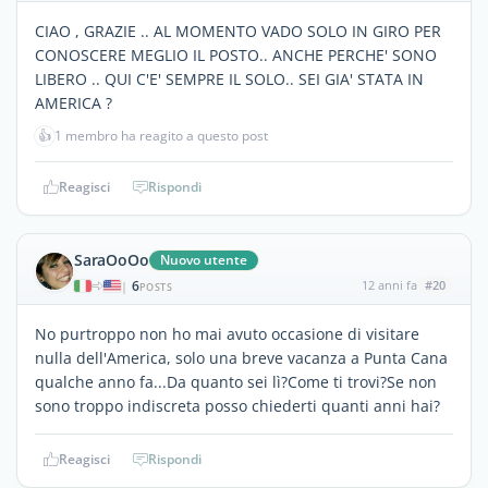
CIAO , GRAZIE .. AL MOMENTO VADO SOLO IN GIRO PER
CONOSCERE MEGLIO IL POSTO.. ANCHE PERCHE' SONO
LIBERO .. QUI C'E' SEMPRE IL SOLO.. SEI GIA' STATA IN
AMERICA ?
👍
1 membro ha reagito a questo post
Reagisci
Rispondi
SaraOoOo
Nuovo utente
6
12 anni fa
#20
|
POSTS
No purtroppo non ho mai avuto occasione di visitare
nulla dell'America, solo una breve vacanza a Punta Cana
qualche anno fa...Da quanto sei lì?Come ti trovi?Se non
sono troppo indiscreta posso chiederti quanti anni hai?
Reagisci
Rispondi