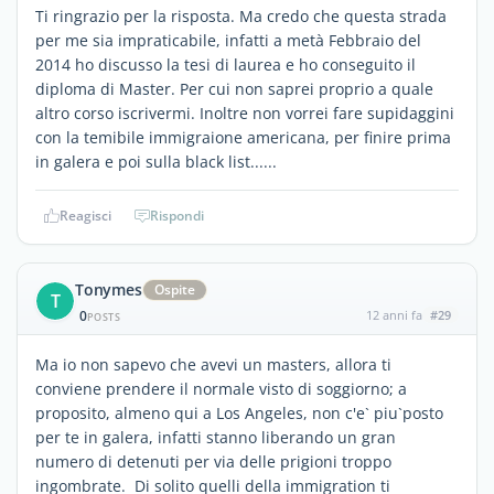
Ti ringrazio per la risposta. Ma credo che questa strada
per me sia impraticabile, infatti a metà Febbraio del
2014 ho discusso la tesi di laurea e ho conseguito il
diploma di Master. Per cui non saprei proprio a quale
altro corso iscrivermi. Inoltre non vorrei fare supidaggini
con la temibile immigraione americana, per finire prima
in galera e poi sulla black list......
Reagisci
Rispondi
Tonymes
Ospite
T
0
12 anni fa
#29
POSTS
Ma io non sapevo che avevi un masters, allora ti
conviene prendere il normale visto di soggiorno; a
proposito, almeno qui a Los Angeles, non c'e` piu`posto
per te in galera, infatti stanno liberando un gran
numero di detenuti per via delle prigioni troppo
ingombrate. Di solito quelli della immigration ti