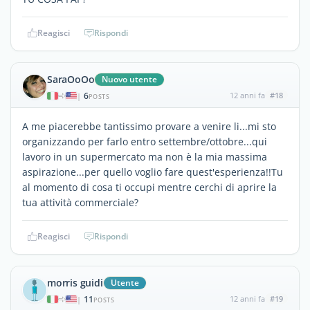
Reagisci
Rispondi
SaraOoOo
Nuovo utente
6
12 anni fa
#18
|
POSTS
A me piacerebbe tantissimo provare a venire li...mi sto
organizzando per farlo entro settembre/ottobre...qui
lavoro in un supermercato ma non è la mia massima
aspirazione...per quello voglio fare quest'esperienza!!Tu
al momento di cosa ti occupi mentre cerchi di aprire la
tua attività commerciale?
Reagisci
Rispondi
morris guidi
Utente
11
12 anni fa
#19
|
POSTS