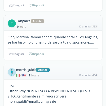
Reagisci
Rispondi
Tonymes
Ospite
T
0
12 anni fa
#33
POSTS
Ciao, Martina, fammi sapere quando sarai a Los Angeles,
se hai bisogno di una guida saro`a tua disposizione.....
Reagisci
Rispondi
morris guidi
Utente
11
12 anni fa
#34
|
POSTS
CIAO
Esther Levy NON RIESCO A RISPONDERTI SU QUESTO
SITO..gentilmente se mi vuoi scrivere
morrisguidi@gmail.com grazie