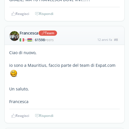
Reagisci
Rispondi
Francesca
Team
61598
12 anni fa
#8
|
POSTS
Ciao di nuovo,
io sono a Mauritius, faccio parte del team di Expat.com
Un saluto,
Francesca
Reagisci
Rispondi