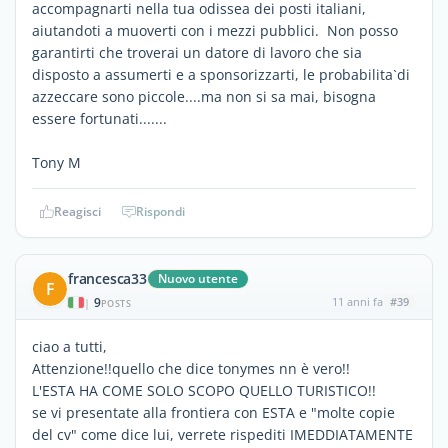
accompagnarti nella tua odissea dei posti italiani,
aiutandoti a muoverti con i mezzi pubblici. Non posso
garantirti che troverai un datore di lavoro che sia
disposto a assumerti e a sponsorizzarti, le probabilita`di
azzeccare sono piccole....ma non si sa mai, bisogna
essere fortunati.......
Tony M
Reagisci
Rispondi
francesca33
Nuovo utente
F
9
11 anni fa
#39
|
POSTS
ciao a tutti,
Attenzione!!quello che dice tonymes nn è vero!!
L'ESTA HA COME SOLO SCOPO QUELLO TURISTICO!!
se vi presentate alla frontiera con ESTA e "molte copie
del cv" come dice lui, verrete rispediti IMEDDIATAMENTE