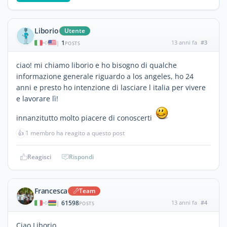
Liborio
Utente
1
13 anni fa
#3
|
POSTS
ciao! mi chiamo liborio e ho bisogno di qualche
informazione generale riguardo a los angeles, ho 24
anni e presto ho intenzione di lasciare l italia per vivere
e lavorare lì!
innanzitutto molto piacere di conoscerti
👍
1 membro ha reagito a questo post
Reagisci
Rispondi
Francesca
Team
61598
13 anni fa
#4
|
POSTS
Ciao Liborio,