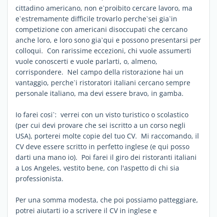
cittadino americano, non e`proibito cercare lavoro, ma
e`estremamente difficile trovarlo perche`sei gia`in
competizione con americani disoccupati che cercano
anche loro, e loro sono gia`qui e possono presentarsi per
colloqui. Con rarissime eccezioni, chi vuole assumerti
vuole conoscerti e vuole parlarti, o, almeno,
corrispondere. Nel campo della ristorazione hai un
vantaggio, perche`i ristoratori italiani cercano sempre
personale italiano, ma devi essere bravo, in gamba.
Io farei cosi`: verrei con un visto turistico o scolastico
(per cui devi provare che sei iscritto a un corso negli
USA), porterei molte copie del tuo CV. Mi raccomando, il
CV deve essere scritto in perfetto inglese (e qui posso
darti una mano io). Poi farei il giro dei ristoranti italiani
a Los Angeles, vestito bene, con l'aspetto di chi sia
professionista.
Per una somma modesta, che poi possiamo patteggiare,
potrei aiutarti io a scrivere il CV in inglese e