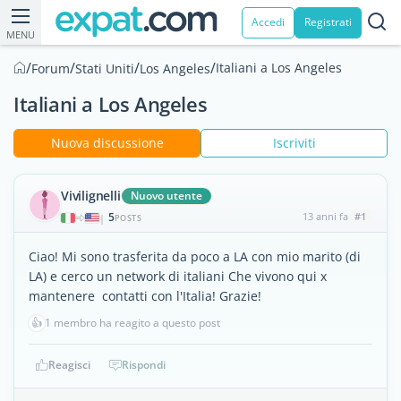
Accedi
Registrati
MENU
/
/
/
/
Italiani a Los Angeles
Forum
Stati Uniti
Los Angeles
Italiani a Los Angeles
Nuova discussione
Iscriviti
Vivilignelli
Nuovo utente
5
13 anni fa
#1
|
POSTS
Ciao! Mi sono trasferita da poco a LA con mio marito (di
LA) e cerco un network di italiani Che vivono qui x
mantenere contatti con l'Italia! Grazie!
👍
1 membro ha reagito a questo post
Reagisci
Rispondi