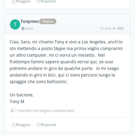
Reagisci
Rispondi
Tonymes
Ospite
T
0
12 anni fa
#23
POSTS
Ciao, Sara, mi chiamo Tony e vivo a Los Angeles, anch'io
sto mettendo a posto Skype ma prima voglio comprarmi
un altro computer, mi ci vorra`un mesetto. Nel
frattempo fammi sapere quando verrai qui, se vuoi
potremo andare in giro da qualche parte. Io mi svago
andando in giro in bici, qui ci sono percorsi lungo le
spiaggie che sono bellissimi.
Un bacione,
Tony M
👍
1 membro ha reagito a questo post
Reagisci
Rispondi