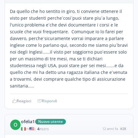
Da quello che ho sentito in giro, ti conviene ottenere il
visto per studenti perche`cosi`puoi stare piu`a lungo,
l'unico problema e`che devi documentare i corsi e le
scuole che vuoi frequentare. Comunque io lo farei per
davvero, perche`sicuramente vorrai imparare a parlare
inglese come lo parlano qui, secondo me siamo piu`bravi
noi degli Inglesi......il visto per soggiorno puo`essere solo
per un massimo di tre mesi, ma se ti dichiari
studentessa negli USA, puoi stare per sei mesi.......e da
quello che mi ha detto una ragazza italiana che e`venuta
a trovarmi, devi comprare qualche tipo di assicurazione
sanitaria.....
Reagisci
Rispondi
ofelia1
Nuovo utente
O
4
12 anni fa
#28
|
POSTS