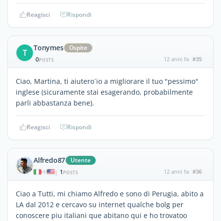
Reagisci
Rispondi
Tonymes
Ospite
T
0
12 anni fa
#35
POSTS
Ciao, Martina, ti aiutero`io a migliorare il tuo "pessimo"
inglese (sicuramente stai esagerando, probabilmente
parli abbastanza bene).
Reagisci
Rispondi
Alfredo87
Utente
1
12 anni fa
#36
|
POSTS
Ciao a Tutti, mi chiamo Alfredo e sono di Perugia, abito a
LA dal 2012 e cercavo su internet qualche bolg per
conoscere piu italiani que abitano qui e ho trovatoo