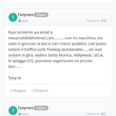
Tonymes
Ospite
T
0
12 anni fa
#26
POSTS
Puoi scrivermi via emall a
messina540@hotmail.com...........non ho macchina, ma
vado in giro con la bici e con i mezzi pubblici, cosi`posso
evitare il traffico sulle freeway (autostrade)......sei vuoi
andare in giro, vedere Santa Monica, Hollywood, UCLA,
le spiagge (!!!!), possiamo organizzare un piccolo
tour.......
Tony M
Reagisci
Rispondi
Tonymes
Ospite
T
0
12 anni fa
#27
POSTS