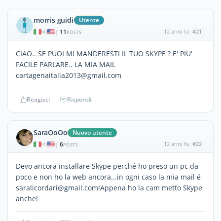
morris guidi
Utente
11
12 anni fa
#21
|
POSTS
CIAO.. SE PUOI MI MANDERESTI IL TUO SKYPE ? E' PIU'
FACILE PARLARE.. LA MIA MAIL
cartagenaitalia2013@gmail.com
Reagisci
Rispondi
SaraOoOo
Nuovo utente
6
12 anni fa
#22
|
POSTS
Devo ancora installare Skype perché ho preso un pc da
poco e non ho la web ancora...in ogni caso la mia mail é
saralicordari@gmail.com!Appena ho la cam metto Skype
anche!