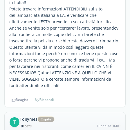
in Italia!!
Potete trovare informazioni ATTENDIBILI sul sito
dell'ambasciata italiana a LA, e verificare che
effettivamente l'ESTA prevede la sola attività turistica.
Anche se venite solo per "cercare" lavoro, presentandovi
alla frontiera cn molte copie del cv nn farete che
insospettire la polizia e rischiereste davvero il rimpatrio.
Questo utente vi dà in modo così leggero queste
informazioni forse perchè nn conosce bene queste cose
o forse perchè vi propone anche di tradurvi il cv.... Ma
per lavorare nei ristoranti come camerieri IL CV NN È
NECESSARIO!! Quindi ATTENZIONE A QUELLO CHE VI
VIENE SUGGERITO e cercate sempre informazioni da
fonti attendibili e ufficiali!!
Reagisci
Rispondi
Tonymes
Ospite
T
0
11 anni fa
#40
POSTS