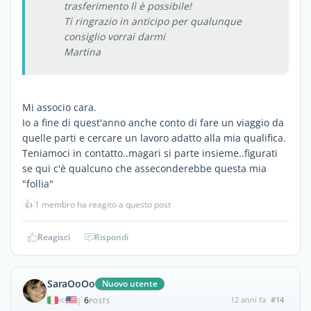
trasferimento lì è possibile!
Ti ringrazio in anticipo per qualunque
consiglio vorrai darmi
Martina
Mi associo cara.
Io a fine di quest'anno anche conto di fare un viaggio da
quelle parti e cercare un lavoro adatto alla mia qualifica.
Teniamoci in contatto..magari si parte insieme..figurati
se qui c'è qualcuno che asseconderebbe questa mia
"follia"
👍
1 membro ha reagito a questo post
Reagisci
Rispondi
SaraOoOo
Nuovo utente
6
12 anni fa
#14
|
POSTS