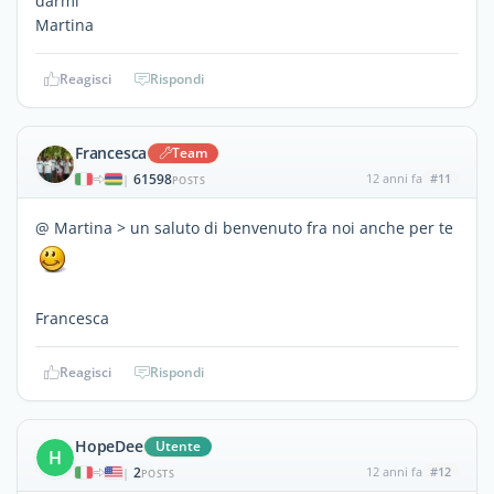
darmi
Martina
Reagisci
Rispondi
Francesca
Team
61598
12 anni fa
#11
|
POSTS
@ Martina > un saluto di benvenuto fra noi anche per te
Francesca
Reagisci
Rispondi
HopeDee
Utente
H
2
12 anni fa
#12
|
POSTS