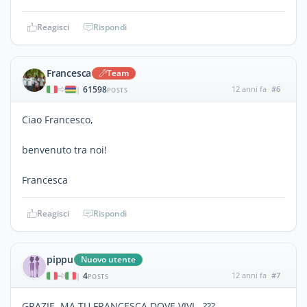
Reagisci
Rispondi
Francesca
Team
61598
12 anni fa
#6
|
POSTS
Ciao Francesco,
benvenuto tra noi!
Francesca
Reagisci
Rispondi
pippu
Nuovo utente
4
12 anni fa
#7
|
POSTS
GRAZIE, MA TU FRANCESCA DOVE VIVI...???