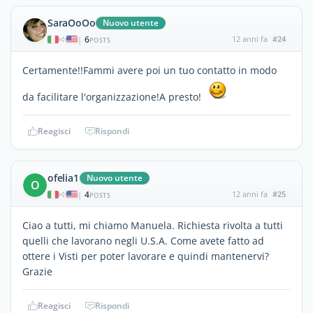
SaraOoOo
Nuovo utente
6
12 anni fa
#24
|
POSTS
Certamente!!Fammi avere poi un tuo contatto in modo
da facilitare l'organizzazione!A presto!
Reagisci
Rispondi
ofelia1
Nuovo utente
O
4
12 anni fa
#25
|
POSTS
Ciao a tutti, mi chiamo Manuela. Richiesta rivolta a tutti
quelli che lavorano negli U.S.A. Come avete fatto ad
ottere i Visti per poter lavorare e quindi mantenervi?
Grazie
Reagisci
Rispondi