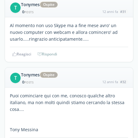
Tonymes
Ospite
T
0
12 anni fa
#31
POSTS
Al momento non uso Skype ma a fine mese avro' un
nuovo computer con webcam e allora comincero' ad
usarlo.....ringrazio anticipatamente.....
Reagisci
Rispondi
Tonymes
Ospite
T
0
12 anni fa
#32
POSTS
Puoi cominciare qui con me, conosco qualche altro
italiano, ma non molti quindi stiamo cercando la stessa
cosa....
Tony Messina