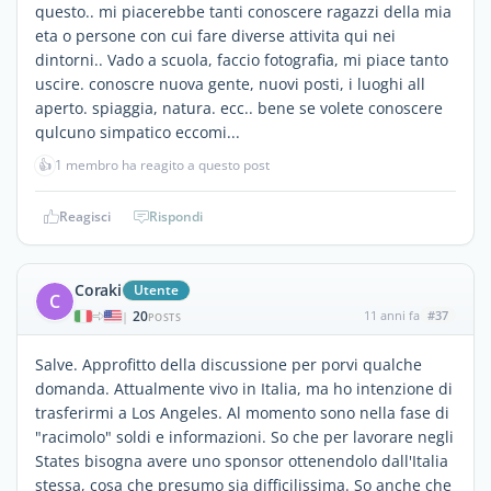
questo.. mi piacerebbe tanti conoscere ragazzi della mia
eta o persone con cui fare diverse attivita qui nei
dintorni.. Vado a scuola, faccio fotografia, mi piace tanto
uscire. conoscre nuova gente, nuovi posti, i luoghi all
aperto. spiaggia, natura. ecc.. bene se volete conoscere
qulcuno simpatico eccomi...
👍
1 membro ha reagito a questo post
Reagisci
Rispondi
Coraki
Utente
C
20
11 anni fa
#37
|
POSTS
Salve. Approfitto della discussione per porvi qualche
domanda. Attualmente vivo in Italia, ma ho intenzione di
trasferirmi a Los Angeles. Al momento sono nella fase di
"racimolo" soldi e informazioni. So che per lavorare negli
States bisogna avere uno sponsor ottenendolo dall'Italia
stessa, cosa che presumo sia difficilissima. So anche che