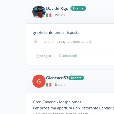
Davide Rigoli
Utente
2
|
POSTS
grazie tanto per la risposta
👍
1 membro ha reagito a questo post
Reagisci
Rispondi
Giancacri53
Utente
G
3
|
POSTS
Gran Canarie - Maspalomas
Per prossima apertura Bar-Ristorante Cercasi 
1 Barman/Barista (ambo/sessi)