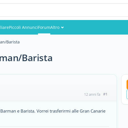
liare
Piccoli Annunci
Forum
Altro
Eventi
an/Barista
Utenti
rman/Barista
Foto
#1
12 anni fa
l Barman e Barista. Vorrei trasferirmi alle Gran Canarie