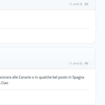
#3
11 anni fa
#4
11 anni fa
vorare alle Canarie o in qualche bel posto in Spagna
o.Ciao