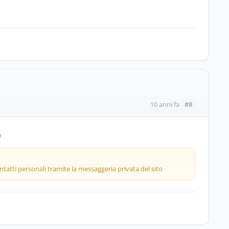
#8
10 anni fa
m
tatti personali tramite la messaggeria privata del sito