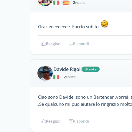
2
|
POSTS
Grazieeeeeeeee. Faccio subito
Reagisci
Rispondi
Davide Rigoli
Utente
2
|
POSTS
Ciao sono Davide ,sono un Bartender ,vorrei la
.Se qualcuno mi può aiutare lo ringrazio molt
Reagisci
Rispondi