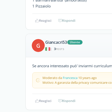
1 Pizzaiolo
Reagisci
Rispondi
Giancacri53
Utente
G
3
|
POSTS
Se ancora interessato può' inviarmi curriculu
Moderato da
Francesca
10 years ago
Motivo: A garanzia della privacy comunicare con
Reagisci
Rispondi