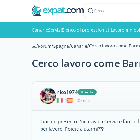
Cerca
Canarie
Servizi
Elenco di professionisti
Lavoro
Immobi
/
/
/
/
Cerco lavoro come Barm
Forum
Spagna
Canarie
Cerco lavoro come Ba
nico1974
Utente
2
|
POSTS
Ciao mi presento. Nico vivo a Cervia e faccio i
per lavoro. Potete aiutarmi???