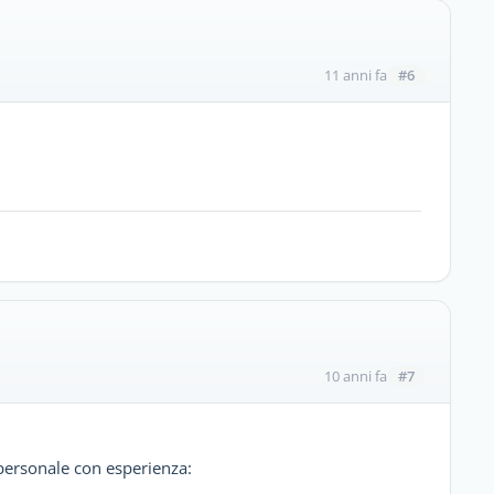
#6
11 anni fa
#7
10 anni fa
personale con esperienza: