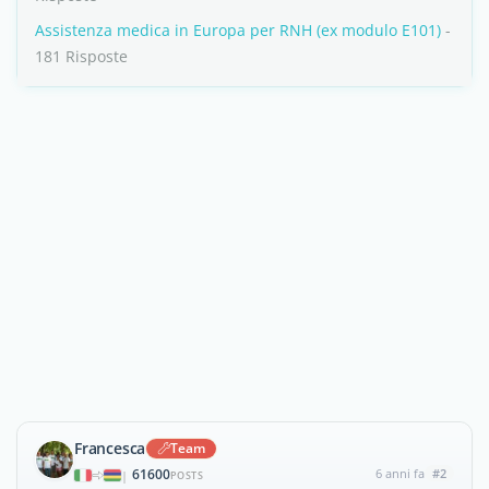
Assistenza medica in Europa per RNH (ex modulo E101)
-
181 Risposte
Francesca
Team
61600
6 anni fa
#2
|
POSTS