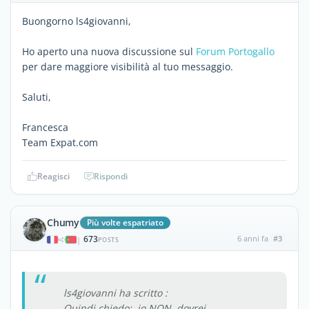
Buongorno ls4giovanni,
Ho aperto una nuova discussione sul
Forum Portogallo
per dare maggiore visibilità al tuo messaggio.
Saluti,
Francesca
Team Expat.com
Reagisci
Rispondi
Chumy
Più volte espatriato
673
6 anni fa
#3
|
POSTS
ls4giovanni ha scritto :
Quindi chiedo: io NON dovrei