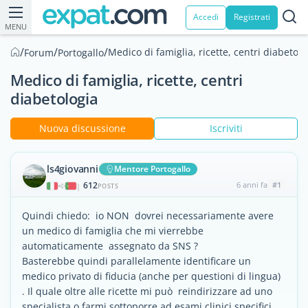
Accedi
Registrati
MENU
/
/
/
Medico di famiglia, ricette, centri diabetolo
Forum
Portogallo
Medico di famiglia, ricette, centri
diabetologia
Nuova discussione
Iscriviti
ls4giovanni
Mentore Portogallo
612
6 anni fa
#1
|
POSTS
Quindi chiedo: io NON dovrei necessariamente avere
un medico di famiglia che mi vierrebbe
automaticamente assegnato da SNS ?
Basterebbe quindi parallelamente identificare un
medico privato di fiducia (anche per questioni di lingua)
. Il quale oltre alle ricette mi può reindirizzare ad uno
specialista o farmi sottoporre ad esami clinici specifici