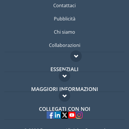
Contattaci
Pubblicità
Chi siamo
Collaborazioni
ESSENZIALI
Forum per expat
MAGGIORI INFORMAZIONI
Guida per expat
Domande frequenti
Lavori all'estero
COLLEGATI CON NOI
Esperti