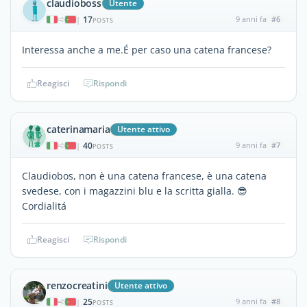
claudioboss
Utente
17
9 anni fa
#6
|
POSTS
Interessa anche a me.É per caso una catena francese?
Reagisci
Rispondi
caterinamaria
Utente attivo
40
9 anni fa
#7
|
POSTS
Claudiobos, non è una catena francese, è una catena
svedese, con i magazzini blu e la scritta gialla. 😎
Cordialitá
Reagisci
Rispondi
renzocreatini
Utente attivo
25
9 anni fa
#8
|
POSTS