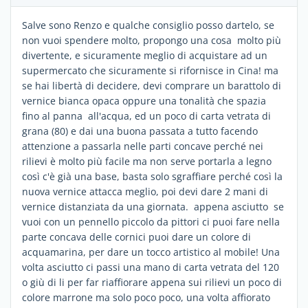
Salve sono Renzo e qualche consiglio posso dartelo, se
non vuoi spendere molto, propongo una cosa molto più
divertente, e sicuramente meglio di acquistare ad un
supermercato che sicuramente si rifornisce in Cina! ma
se hai libertà di decidere, devi comprare un barattolo di
vernice bianca opaca oppure una tonalità che spazia
fino al panna all'acqua, ed un poco di carta vetrata di
grana (80) e dai una buona passata a tutto facendo
attenzione a passarla nelle parti concave perché nei
rilievi è molto più facile ma non serve portarla a legno
così c'è già una base, basta solo sgraffiare perché così la
nuova vernice attacca meglio, poi devi dare 2 mani di
vernice distanziata da una giornata. appena asciutto se
vuoi con un pennello piccolo da pittori ci puoi fare nella
parte concava delle cornici puoi dare un colore di
acquamarina, per dare un tocco artistico al mobile! Una
volta asciutto ci passi una mano di carta vetrata del 120
o giù di li per far riaffiorare appena sui rilievi un poco di
colore marrone ma solo poco poco, una volta affiorato