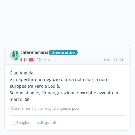
caterinamaria
Utente attivo
40
9 anni fa
#2
|
POSTS
Ciao Angela,
è in apertura un negozio di una nota marca nord
europea tra Faro e Loulè.
Se non sbaglio, l'innaugurazione dovrebbe avvenire in
marzo. 😀
👍
2 membri hanno reagito a questo post
Reagisci
Rispondi