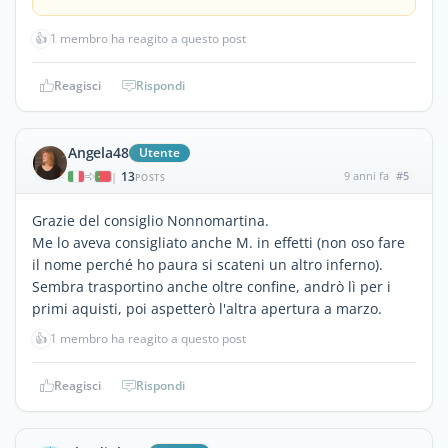
👍
1 membro ha reagito a questo post
Reagisci
Rispondi
Angela48
Utente
13
9 anni fa
#5
|
POSTS
Grazie del consiglio Nonnomartina.
Me lo aveva consigliato anche M. in effetti (non oso fare
il nome perché ho paura si scateni un altro inferno).
Sembra trasportino anche oltre confine, andrò lì per i
primi aquisti, poi aspetterò l'altra apertura a marzo.
👍
1 membro ha reagito a questo post
Reagisci
Rispondi