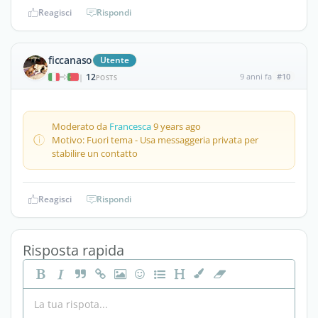
Reagisci
Rispondi
ficcanaso
Utente
12
9 anni fa
#10
|
POSTS
Moderato da
Francesca
9 years ago
Motivo: Fuori tema - Usa messaggeria privata per
stabilire un contatto
Reagisci
Rispondi
Risposta rapida