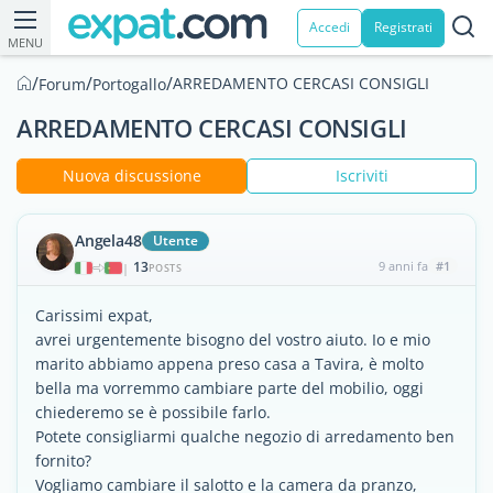
Accedi
Registrati
MENU
/
/
/
ARREDAMENTO CERCASI CONSIGLI
Forum
Portogallo
ARREDAMENTO CERCASI CONSIGLI
Nuova discussione
Iscriviti
Angela48
Utente
13
9 anni fa
#1
|
POSTS
Carissimi expat,
avrei urgentemente bisogno del vostro aiuto. Io e mio
marito abbiamo appena preso casa a Tavira, è molto
bella ma vorremmo cambiare parte del mobilio, oggi
chiederemo se è possibile farlo.
Potete consigliarmi qualche negozio di arredamento ben
fornito?
Vogliamo cambiare il salotto e la camera da pranzo,