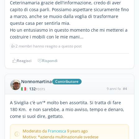
Ceterinamaria grazie dell'informazione, credo di aver
capito di cosa parli. Possiamo aspettare sicuramente fino
a marzo, anche se muoio dalla voglia di trasformare
questa casa per sentirla mia.
Ho un entusiasmo in questo momento che mi metterei a
costruire i mobili con le mie mani...
👍
2 membri hanno reagito a questo post
Reagisci
Rispondi
Nonnomartina
Contributore
132
9 anni fa
#4
|
POSTS
A Siviglia c'è un'* molto ben assortita. Si tratta di fare
180 Km. e non sarebbe, a mio avviso, tempo e denaro,
come si suol dire, gettato.
Moderato da
Francesca
9 years ago
Motivo: *azienda multinazionale svedese