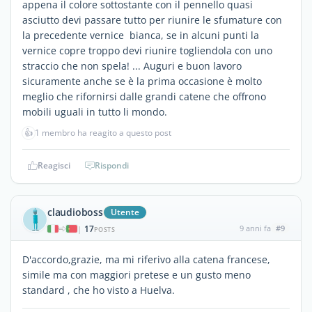
appena il colore sottostante con il pennello quasi
asciutto devi passare tutto per riunire le sfumature con
la precedente vernice bianca, se in alcuni punti la
vernice copre troppo devi riunire togliendola con uno
straccio che non spela! ... Auguri e buon lavoro
sicuramente anche se è la prima occasione è molto
meglio che rifornirsi dalle grandi catene che offrono
mobili uguali in tutto li mondo.
👍
1 membro ha reagito a questo post
Reagisci
Rispondi
claudioboss
Utente
17
9 anni fa
#9
|
POSTS
D'accordo,grazie, ma mi riferivo alla catena francese,
simile ma con maggiori pretese e un gusto meno
standard , che ho visto a Huelva.