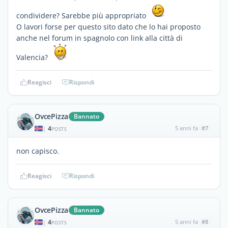
condividere? Sarebbe più appropriato
O lavori forse per questo sito dato che lo hai proposto
anche nel forum in spagnolo con link alla città di
Valencia?
Reagisci
Rispondi
OvcePizza
Bannato
4
5 anni fa
#7
|
POSTS
non capisco.
Reagisci
Rispondi
OvcePizza
Bannato
4
5 anni fa
#8
|
POSTS