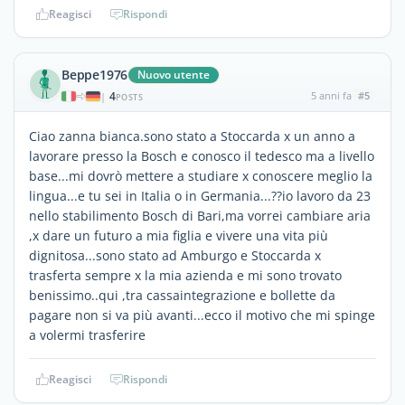
Reagisci
Rispondi
Beppe1976
Nuovo utente
4
5 anni fa
#5
|
POSTS
Ciao zanna bianca.sono stato a Stoccarda x un anno a
lavorare presso la Bosch e conosco il tedesco ma a livello
base...mi dovrò mettere a studiare x conoscere meglio la
lingua...e tu sei in Italia o in Germania...??io lavoro da 23
nello stabilimento Bosch di Bari,ma vorrei cambiare aria
,x dare un futuro a mia figlia e vivere una vita più
dignitosa...sono stato ad Amburgo e Stoccarda x
trasferta sempre x la mia azienda e mi sono trovato
benissimo..qui ,tra cassaintegrazione e bollette da
pagare non si va più avanti...ecco il motivo che mi spinge
a volermi trasferire
Reagisci
Rispondi