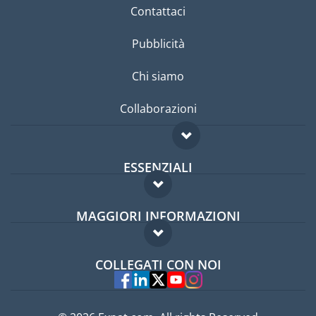
Contattaci
Pubblicità
Chi siamo
Collaborazioni
ESSENZIALI
Forum per expat
MAGGIORI INFORMAZIONI
Guida per expat
Domande frequenti
Lavori all'estero
COLLEGATI CON NOI
Esperti