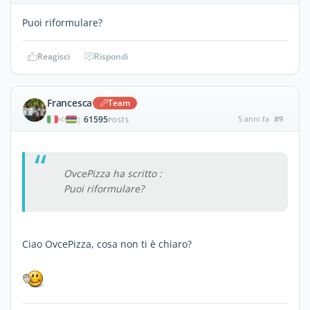
Puoi riformulare?
Reagisci
Rispondi
Francesca
Team
61595
5 anni fa
#9
|
POSTS
OvcePizza ha scritto :
Puoi riformulare?
Ciao OvcePizza, cosa non ti è chiaro?