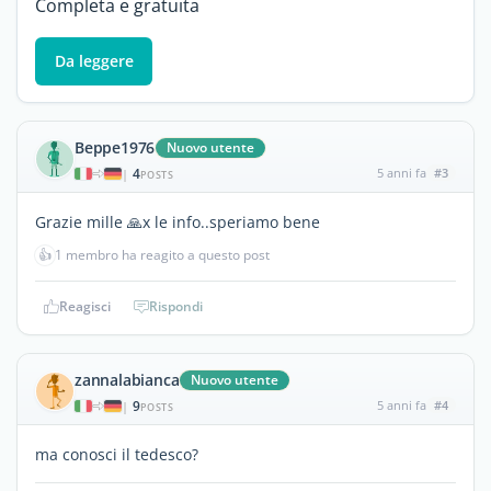
Completa e gratuita
Da leggere
Beppe1976
Nuovo utente
4
5 anni fa
#3
|
POSTS
Grazie mille 🙏x le info..speriamo bene
👍
1 membro ha reagito a questo post
Reagisci
Rispondi
zannalabianca
Nuovo utente
9
5 anni fa
#4
|
POSTS
ma conosci il tedesco?