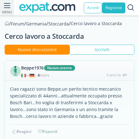
Accedi
Registrati
MENU
/
/
/
/
Cerco lavoro a Stoccarda
Forum
Germania
Stoccarda
Cerco lavoro a Stoccarda
Nuova discussione
Iscriviti
Beppe1976
Nuovo utente
4
5 anni fa
#1
|
POSTS
Ciao ragazzi sono Beppe,un perito tecnico meccanico
specializzato di 44anni...attualmente occupato presso
Bosch Bari...ho voglia di trasferirmi a Stoccarda x
lavoro...sono stato in Germania x un anno tramite la
Bosch...cerco lavoro in aziende o fabbrica...grazie
Reagisci
Rispondi