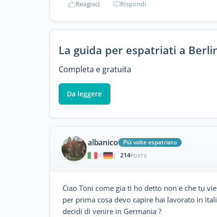
Reagisci
Rispondi
La guida per espatriati a Berli
Completa e gratuita
Da leggere
albanico
Più volte espatriato
214
|
POSTS
Ciao Toni come gia ti ho detto non e che tu vien
per prima cosa devo capire hai lavorato in ita
decidi di venire in Germania ?