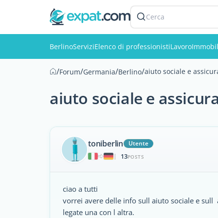
Cerca
Berlino
Servizi
Elenco di professionisti
Lavoro
Immobil
/
/
/
/
aiuto sociale e assicur
Forum
Germania
Berlino
aiuto sociale e assicur
toniberlin
Utente
13
|
POSTS
ciao a tutti
vorrei avere delle info sull aiuto sociale e sul
legate una con l altra.