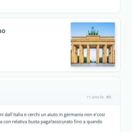
no
#3
11 anni fa
i dall´italia e cerchi un aiuto in germania non e´cosi
lia con relativa busta paga?assicurato fino a quando