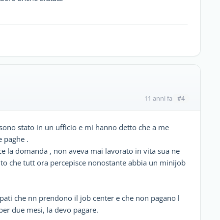
#4
11 anni fa
i sono stato in un ufficio e mi hanno detto che a me
e paghe .
e la domanda , non aveva mai lavorato in vita sua ne
iuto che tutt ora percepisce nonostante abbia un minijob
upati che nn prendono il job center e che non pagano l
per due mesi, la devo pagare.