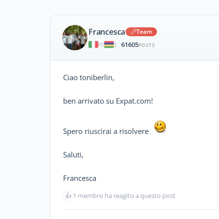
Francesca
Team
61605
|
POSTS
Ciao toniberlin,
ben arrivato su Expat.com!
Spero riuscirai a risolvere
Saluti,
Francesca
👍
1 membro ha reagito a questo post