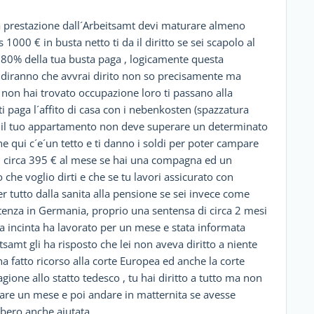
la prestazione dall´Arbeitsamt devi maturare almeno
1000 € in busta netto ti da il diritto se sei scapolo al
l 80% della tua busta paga , logicamente questa
i diranno che avvrai dirito non so precisamente ma
non hai trovato occupazione loro ti passano alla
ti paga l´affito di casa con i nebenkosten (spazzatura
olo il tuo appartamento non deve superare un determinato
 qui c´e´un tetto e ti danno i soldi per poter campare
i circa 395 € al mese se hai una compagna ed un
 che voglio dirti e che se tu lavori assicurato con
r tutto dalla sanita alla pensione se sei invece come
tenza in Germania, proprio una sentensa di circa 2 mesi
a incinta ha lavorato per un mese e stata informata
tsamt gli ha risposto che lei non aveva diritto a niente
a fatto ricorso alla corte Europea ed anche la corte
gione allo statto tedesco , tu hai diritto a tutto ma non
rare un mese e poi andare in matternita se avesse
bbero anche aiutata