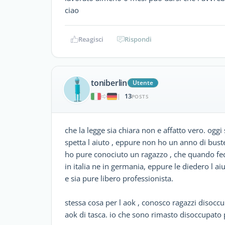
ciao
Reagisci
Rispondi
toniberlin
Utente
13
|
POSTS
che la legge sia chiara non e affatto vero. ogg
spetta l aiuto , eppure non ho un anno di bust
ho pure conociuto un ragazzo , che quando fec
in italia ne in germania, eppure le diedero l a
e sia pure libero professionista.
stessa cosa per l aok , conosco ragazzi disocc
aok di tasca. io che sono rimasto disoccupato 