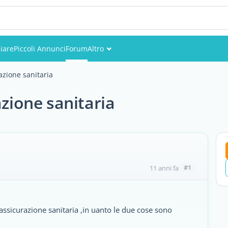
iare
Piccoli Annunci
Forum
Altro
Eventi
azione sanitaria
Utenti
azione sanitaria
Foto
#1
11 anni fa
l assicurazione sanitaria ,in uanto le due cose sono