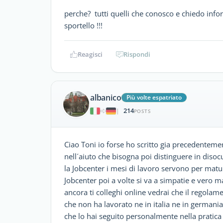
perche? tutti quelli che conosco e chiedo infor
sportello !!!
Reagisci
Rispondi
albanico
Più volte espatriato
214
|
POSTS
Ciao Toni io forse ho scritto gia precedentem
nell´aiuto che bisogna poi distinguere in disocu
la Jobcenter i mesi di lavoro servono per matu
Jobcenter poi a volte si va a simpatie e vero m
ancora ti colleghi online vedrai che il regolam
che non ha lavorato ne in italia ne in germani
che lo hai seguito personalmente nella pratica