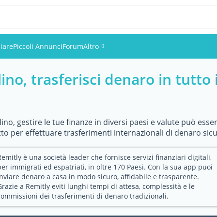
iare
Piccoli Annunci
Forum
Altro
ino, trasferisci denaro in tutto
Eventi
Utenti
no, gestire le tue finanze in diversi paesi e valute può esse
Foto
to per effettuare trasferimenti internazionali di denaro sicu
Remitly è una società leader che fornisce servizi finanziari digitali,
per immigrati ed espatriati, in oltre 170 Paesi. Con la sua app puoi
inviare denaro a casa in modo sicuro, affidabile e trasparente.
Grazie a Remitly eviti lunghi tempi di attesa, complessità e le
commissioni dei trasferimenti di denaro tradizionali.