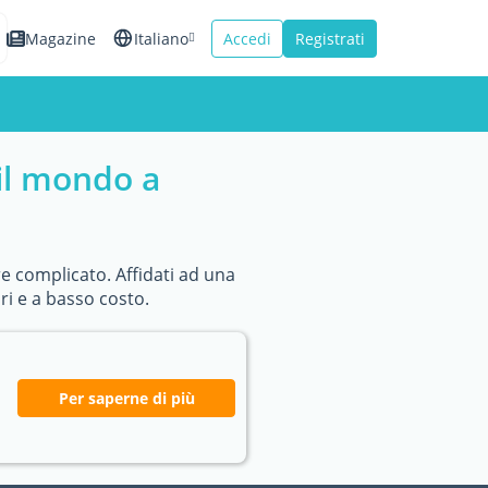
Magazine
Italiano
Accedi
Registrati
English
Español
 il mondo a
Français
re complicato. Affidati ad una
ri e a basso costo.
Per saperne di più