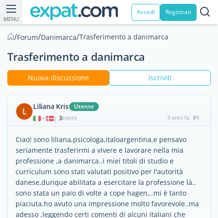
Accedi
Registrati
MENU
/
/
/
Trasferimento a danimarca
Forum
Danimarca
Trasferimento a danimarca
Nuova discussione
Iscriviti
Liliana Kris
Utente
L
3
9 anni fa
#1
|
POSTS
Ciao! sono liliana,psicologa,italoargentina,e pensavo
seriamente trasferirmi a vivere e lavorare nella mia
professione ,a danimarca..i miei titoli di studio e
curriculum sono stati valutati positivo per l'autorità
danese,dunque abilitata a esercitare la professione là..
sono stata un paio di volte a cope hagen,..mi è tanto
piaciuta.ho avuto una impressione molto favorevole..ma
adesso ,leggendo certi comenti di alcuni italiani che