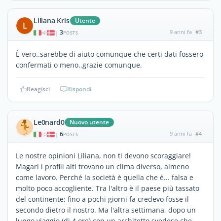
Liliana Kris
Utente
L
3
9 anni fa
#3
|
POSTS
È vero..sarebbe di aiuto comunque che certi dati fossero
confermati o meno..grazie comunque.
Reagisci
Rispondi
Le0nard0
Nuovo utente
6
9 anni fa
#4
|
POSTS
Le nostre opinioni Liliana, non ti devono scoraggiare!
Magari i profili alti trovano un clima diverso, almeno
come lavoro. Perché la società è quella che è... falsa e
molto poco accogliente. Tra l'altro è il paese più tassato
del continente; fino a pochi giorni fa credevo fosse il
secondo dietro il nostro. Ma l'altra settimana, dopo un
lungo viaggio (di 4 ore) con un architetto svedese che