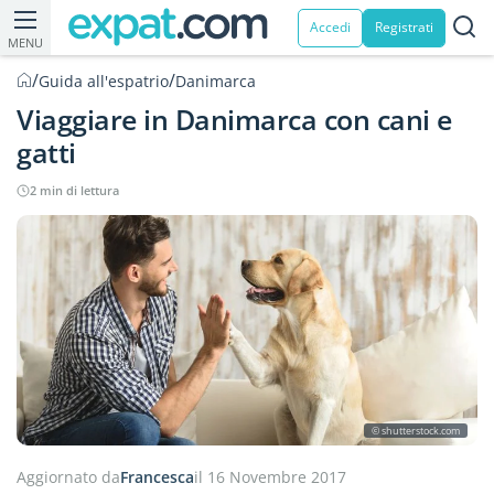
Accedi
Registrati
MENU
/
/
Guida all'espatrio
Danimarca
Viaggiare in Danimarca con cani e
gatti
2 min di lettura
© shutterstock.com
Aggiornato da
Francesca
il 16 Novembre 2017