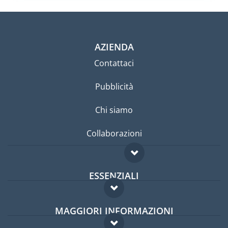
AZIENDA
Contattaci
Pubblicità
Chi siamo
Collaborazioni
ESSENZIALI
Forum per expat
MAGGIORI INFORMAZIONI
Guida per expat
Domande frequenti